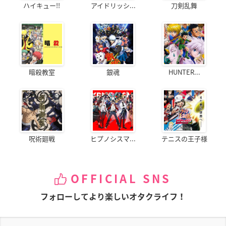
ハイキュー!!
アイドリッシ...
刀剣乱舞
暗殺教室
銀魂
HUNTER...
呪術廻戦
ヒプノシスマ...
テニスの王子様
OFFICIAL SNS
フォローしてより楽しいオタクライフ！