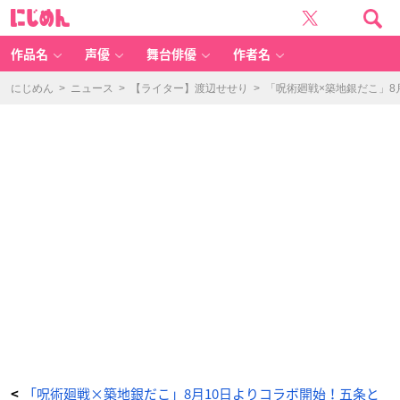
「呪
に
術
じ
廻
め
戦
ん
×
築
作品名
声優
舞台俳優
作者名
地
銀
だ
こ」
にじめん
>
ニュース
>
【ライター】渡辺せせり
>
「呪術廻戦×築地銀だこ」8
限
定
コ
ラ
ボ
カ
ー
ド
-
ア
ニ
メ
情
報
サ
イ
ト
に
じ
め
ん
「呪術廻戦×築地銀だこ」8月10日よりコラボ開始！五条と
<