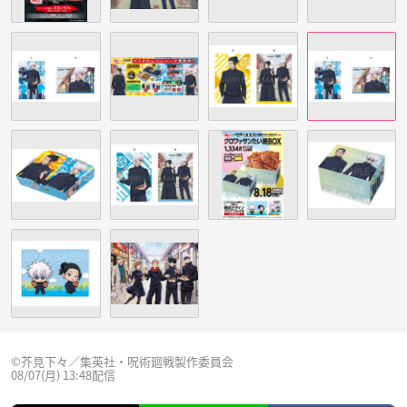
©芥見下々／集英社・呪術廻戦製作委員会
08/07(月) 13:48配信