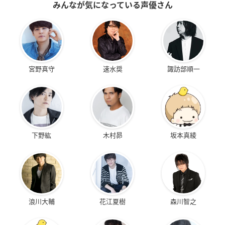
みんなが気になっている声優さん
宮野真守
速水奨
諏訪部順一
下野紘
木村昴
坂本真綾
浪川大輔
花江夏樹
森川智之