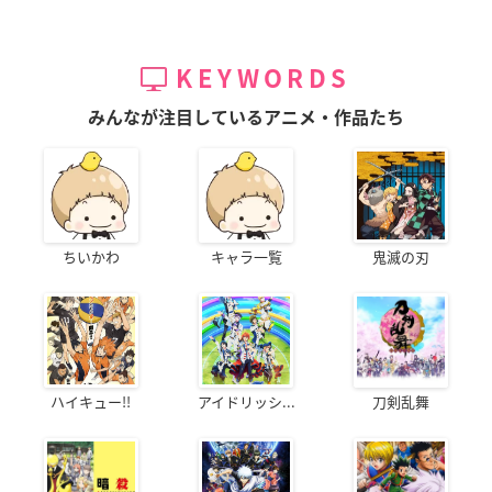
KEYWORDS
みんなが注目しているアニメ・作品たち
ちいかわ
キャラ一覧
鬼滅の刃
ハイキュー!!
アイドリッシ...
刀剣乱舞