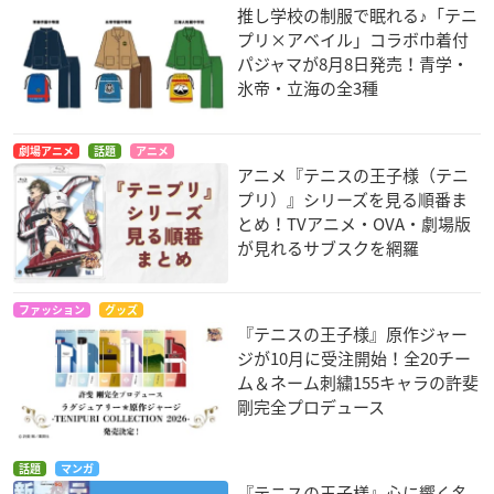
推し学校の制服で眠れる♪「テニ
プリ×アベイル」コラボ巾着付
パジャマが8月8日発売！青学・
氷帝・立海の全3種
劇場アニメ
話題
アニメ
アニメ『テニスの王子様（テニ
プリ）』シリーズを見る順番ま
とめ！TVアニメ・OVA・劇場版
が見れるサブスクを網羅
ファッション
グッズ
『テニスの王子様』原作ジャー
ジが10月に受注開始！全20チー
ム＆ネーム刺繍155キャラの許斐
剛完全プロデュース
話題
マンガ
『テニスの王子様』心に響く名