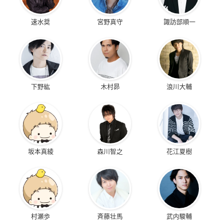
速水奨
宮野真守
諏訪部順一
下野紘
木村昴
浪川大輔
坂本真綾
森川智之
花江夏樹
村瀬歩
斉藤壮馬
武内駿輔