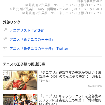
様製作委員会2005
© 許斐 剛／集英社・NAS・テニスの王子様プロジェクト
© 許斐 剛／集英社・NAS・劇場版テニスの王子様プロジェクト2011
© 許斐 剛／集英社・NAS・新テニスの王子様プロジェクト
【開催情報】
アニメ「新
テニスの王子様
」公式ストア、テニプリストの
外部リンク
新ビジュアルが公開！！
テニプリスト Twitter
新宿は9月29日、なんばでは10月6日にOPENします。
グッズ情報は続報をお待ちください♪
アニメ「新テニスの王子様」
詳細はこちら→
https://t.co/7s9HQy6xWy
#テニプリ
pic.twit
ter.com/yzWqpF9O8t
アニメ「新テニスの王子様」 Twitter
— アニメ「新テニスの王子様」公式 (@shintenianime)
Au
gust 3, 2023
テニスの王子様の関連記事
『テニプリ』跡部ママの美貌がやばい！跡
部瑛子（45）のてんこ盛り設定に「おもし
れー女」
2023年8月04日
『テニプリ』キャラのラケットを全部集め
たファンに許斐剛先生も称賛！「博物館開
いて欲しい」