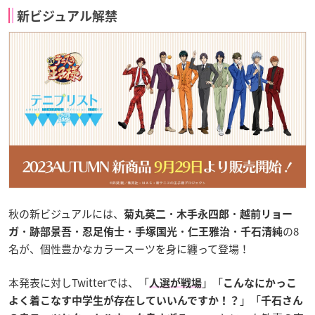
新ビジュアル解禁
秋の新ビジュアルには、
・
・
菊丸英二
木手永四郎
越前リョー
・
・
・
・
・
の8
ガ
跡部景吾
忍足侑士
手塚国光
仁王雅治
千石清純
名が、個性豊かなカラースーツを身に纏って登場！
本発表に対しTwitterでは、「
」「
人選が戦場
こんなにかっこ
」「
よく着こなす中学生が存在していいんですか！？
千石さん