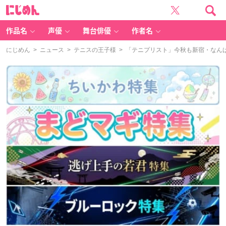
に
じ
め
ん
作品名
声優
舞台俳優
作者名
にじめん
>
ニュース
>
テニスの王子様
> 「テニプリスト」今秋も新宿・なん