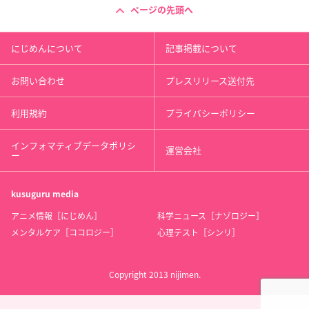
ページの先頭へ
にじめんについて
記事掲載について
お問い合わせ
プレスリリース送付先
利用規約
プライバシーポリシー
インフォマティブデータポリシ
運営会社
ー
kusuguru
media
アニメ情報［にじめん］
科学ニュース［ナゾロジー］
メンタルケア［ココロジー］
心理テスト［シンリ］
Copyright 2013 nijimen.