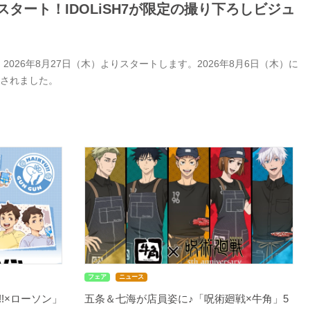
タート！IDOLiSH7が限定の撮り下ろしビジュ
26年8月27日（木）よりスタートします。2026年8月6日（木）に
開されました。
フェア
ニュース
!×ローソン」
五条＆七海が店員姿に♪「呪術廻戦×牛角」5