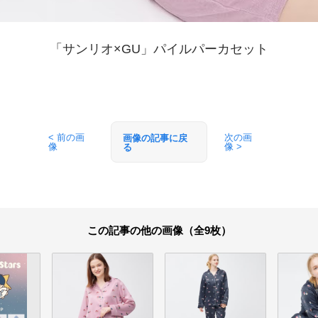
「サンリオ×GU」パイルパーカセット
< 前の画
次の画
画像の記事に戻
像
像 >
る
この記事の他の画像（全9枚）