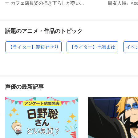
ー カフェ店員姿の描き下ろしが尊い...
目友人帳』×earth
話題のアニメ・作品のトピック
【ライター】渡辺せせり
【ライター】七瀬まゆ
イベ
声優の最新記事