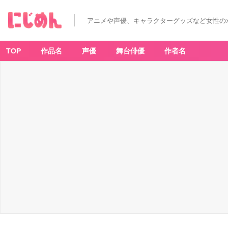
「サ
ン
リ
アニメや声優、キャラクターグッズなど女性の
オ
×
G
U」
パ
TOP
作品名
声優
舞台俳優
作者名
イ
ル
パ
ー
カ
セ
ッ
ト
-
ア
ニ
メ
情
報
サ
イ
ト
に
じ
め
ん