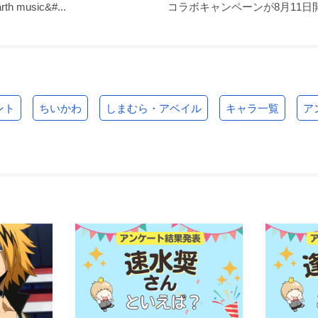
 music&#...
コラボキャンペーンが8月11日開始
ント
ちいかわ
しまむら・アベイル
キャラ一覧
ア