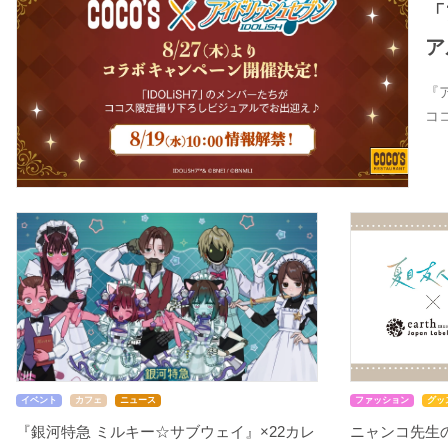
「
ア
『
コ
イベント
カフェ
ニュース
ファッション
グッ
『銀河特急 ミルキー☆サブウェイ』×22カレ
ニャンコ先生