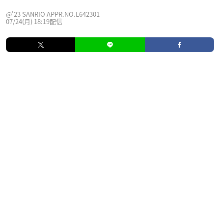
@’23 SANRIO APPR.NO.L642301
07/24(月) 18:19配信