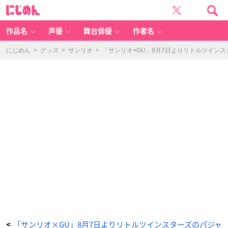
「サ
に
ン
じ
リ
め
オ
ん
×
G
作品名
声優
舞台俳優
作者名
U」
サ
テ
ン
にじめん
>
グッズ
>
サンリオ
>
「サンリオ×GU」8月7日よりリトルツイン
パ
ジ
ャ
マ
-
ア
ニ
メ
情
報
サ
イ
ト
に
じ
め
ん
「サンリオ×GU」8月7日よりリトルツインスターズのパジャ
<