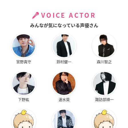
VOICE ACTOR
みんなが気になっている声優さん
宮野真守
鈴村健一
森川智之
下野紘
速水奨
諏訪部順一