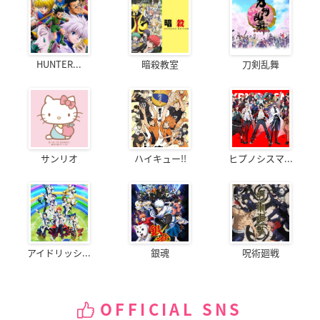
HUNTER...
暗殺教室
刀剣乱舞
サンリオ
ハイキュー!!
ヒプノシスマ...
アイドリッシ...
銀魂
呪術廻戦
OFFICIAL SNS