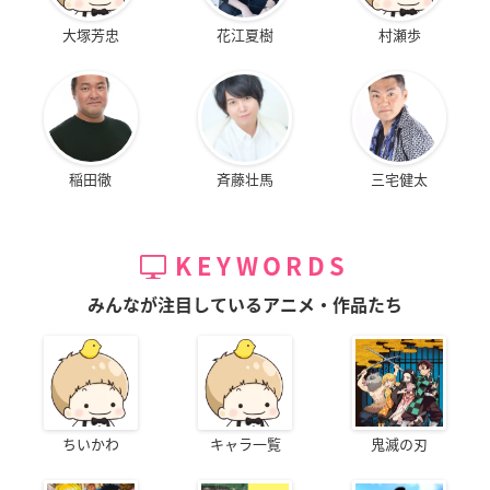
大塚芳忠
花江夏樹
村瀬歩
稲田徹
斉藤壮馬
三宅健太
KEYWORDS
みんなが注目しているアニメ・作品たち
ちいかわ
キャラ一覧
鬼滅の刃