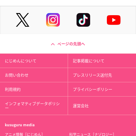
ページの先頭へ
にじめんについて
記事掲載について
お問い合わせ
プレスリリース送付先
利用規約
プライバシーポリシー
インフォマティブデータポリシ
運営会社
ー
kusuguru
media
アニメ情報［にじめん］
科学ニュース［ナゾロジー］