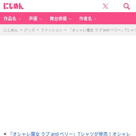
「オ
に
シ
じ
ャ
め
レ
ん
魔
女
作品名
声優
舞台俳優
作者名
ラ
ブ
a
n
にじめん
>
グッズ
>
ファッション
>
『オシャレ魔女 ラブ and ベリー』T
d
ベ
リ
ー
コ
ラ
ー
ジ
ュ
T
シ
ャ
ツ
A」
-
ア
ニ
メ
情
報
サ
イ
ト
に
じ
め
ん
『オシャレ魔女 ラブ and ベリー』Tシャツが発売！オシャレ
<