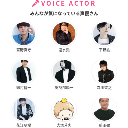
VOICE ACTOR
みんなが気になっている声優さん
宮野真守
速水奨
下野紘
鈴村健一
諏訪部順一
森川智之
花江夏樹
大塚芳忠
稲田徹