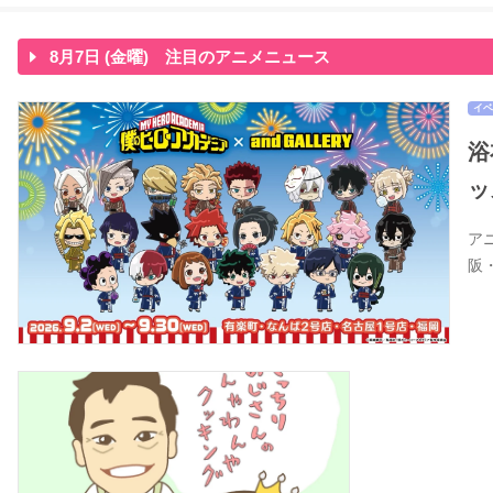
8月7日 (金曜) 注目のアニメニュース
イベ
浴
ッ
ア
阪