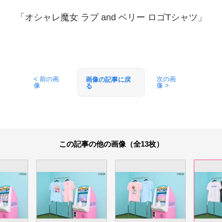
「オシャレ魔女 ラブ and ベリー ロゴTシャツ」
< 前の画
次の画
画像の記事に戻
像
像 >
る
この記事の他の画像（全13枚）