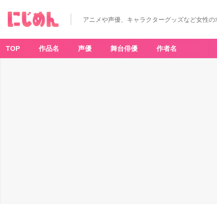
「オ
シ
ャ
アニメや声優、キャラクターグッズなど女性の
レ
魔
女
ラ
ブ
TOP
作品名
声優
舞台俳優
作者名
a
n
d
ベ
リ
ー
ロ
ゴ
T
シ
ャ
ツ」
-
ア
ニ
メ
情
報
サ
イ
ト
に
じ
め
ん