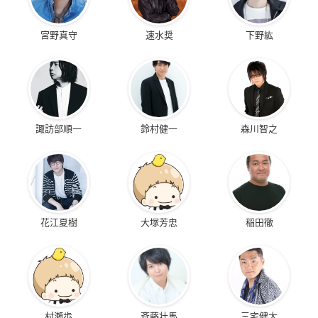
宮野真守
速水奨
下野紘
諏訪部順一
鈴村健一
森川智之
花江夏樹
大塚芳忠
稲田徹
村瀬歩
斉藤壮馬
三宅健太