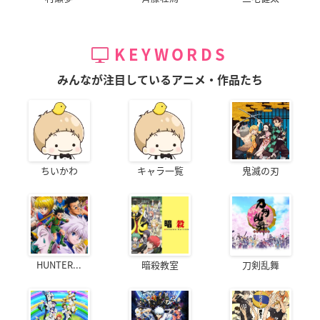
KEYWORDS
みんなが注目しているアニメ・作品たち
ちいかわ
キャラ一覧
鬼滅の刃
HUNTER...
暗殺教室
刀剣乱舞