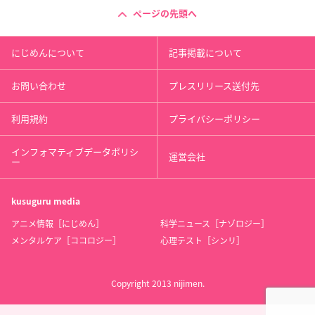
ページの先頭へ
にじめんについて
記事掲載について
お問い合わせ
プレスリリース送付先
利用規約
プライバシーポリシー
インフォマティブデータポリシ
運営会社
ー
kusuguru
media
アニメ情報［にじめん］
科学ニュース［ナゾロジー］
メンタルケア［ココロジー］
心理テスト［シンリ］
Copyright 2013 nijimen.