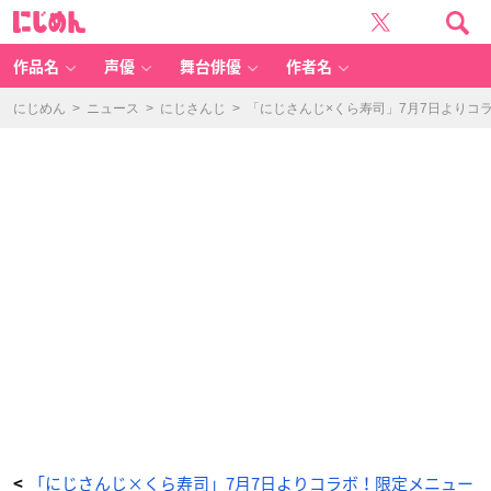
天
に
ぷ
じ
ら
め
三
ん
種
カ
作品名
声優
舞台俳優
作者名
ー
ニ
バ
ル
にじめん
>
ニュース
>
にじさんじ
>
「にじさんじ×くら寿司」7月7日よりコ
-
ア
ニ
メ
情
報
サ
イ
ト
に
じ
め
ん
「にじさんじ×くら寿司」7月7日よりコラボ！限定メニュー
<