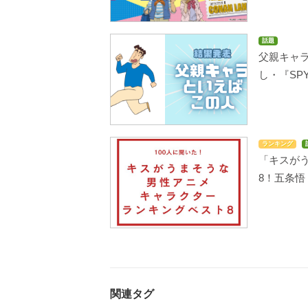
話題
父親キャ
し・『SPY
ランキング
「キスが
8！五条
関連タグ