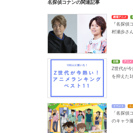
名探偵コナンの関連記事
劇場アニメ
『名探偵
村瀬歩さ
話題
アニメ
Z世代が今
を抑えた1
イベント
ニ
「名探偵コ
のキャラ