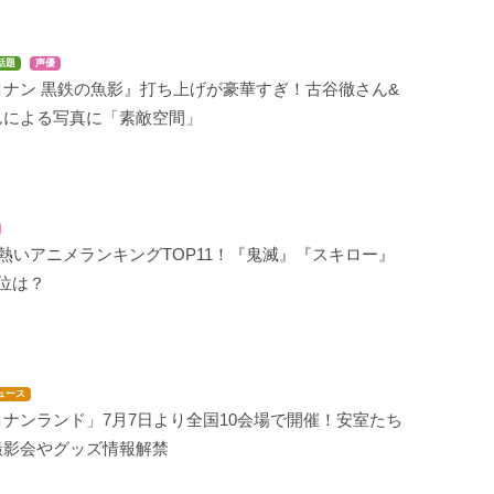
話題
声優
コナン 黒鉄の魚影』打ち上げが豪華すぎ！古谷徹さん&
んによる写真に「素敵空間」
熱いアニメランキングTOP11！『鬼滅』『スキロー』
位は？
ュース
ナンランド」7月7日より全国10会場で開催！安室たち
撮影会やグッズ情報解禁