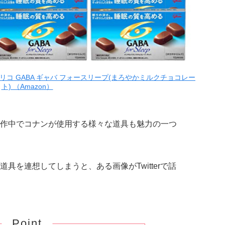
リコ GABA ギャバ フォースリープ(まろやかミルクチョコレー
ト) （Amazon）
作中でコナンが使用する様々な道具も魅力の一つ
具を連想してしまうと、ある画像がTwitterで話
Point