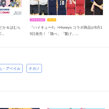
ファッション
グッズ
まどか＆ほむら
『ハイキュー!!』×Honeys コラボ商品が8月1
..
9日発売！「飛べ」「繋げ」...
ら・アベイル
ナガノ