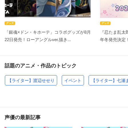
グッズ
グッズ
「銀魂×ドン・キホーテ」コラボグッズが8月
『忍たま乱太郎
22日発売！ローアングルver.描き...
年冬発売決定！
話題のアニメ・作品のトピック
【ライター】渡辺せせり
イベント
【ライター】七瀬
声優の最新記事