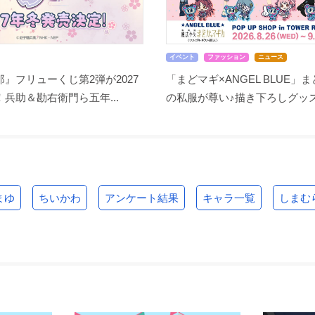
イベント
ファッション
ニュース
』フリューくじ第2弾が2027
「まどマギ×ANGEL BLUE」
兵助＆勘右衛門ら五年...
の私服が尊い♪描き下ろしグッズ.
まゆ
ちいかわ
アンケート結果
キャラ一覧
しまむ