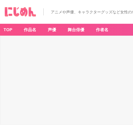
等
身
描
アニメや声優、キャラクターグッズなど女性の
き
下
ろ
し
浴
TOP
作品名
声優
舞台俳優
作者名
衣
v
e
r．
-
ア
ニ
メ
情
報
サ
イ
ト
に
じ
め
ん