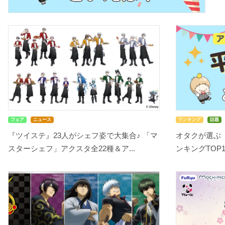
フェア
ニュース
ランキング
話題
『ツイステ』23人がシェフ姿で大集合♪ 「マ
オタクが選ぶ
スターシェフ」アクスタ全22種＆ア...
ンキングTOP10