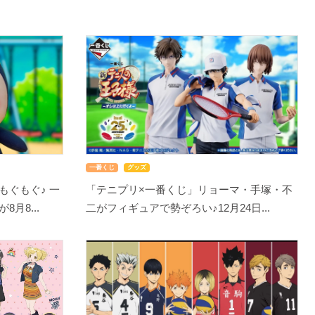
一番くじ
グッズ
もぐもぐ♪ 一
「テニプリ×一番くじ」リョーマ・手塚・不
月8...
二がフィギュアで勢ぞろい♪12月24日...