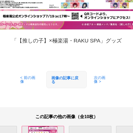
「【推しの子】×極楽湯・RAKU SPA」グッズ
< 前の画
次の画
画像の記事に戻
像
像 >
る
この記事の他の画像（全10枚）