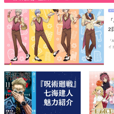
イベ
「
2
『
イ