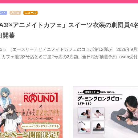
ント
カフェ
ニュース
A3!×アニメイトカフェ」スイーツ衣装の劇団員4
日開幕
A3!』（エースリー）とアニメイトカフェのコラボ第12弾が、2026年
トカフェ池袋3号店と名古屋2号店の2店舗。全日程が抽選予約（web受