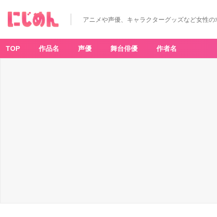
「【推
し
の
アニメや声優、キャラクターグッズなど女性の
子】
×
極
楽
湯・
TOP
作品名
声優
舞台俳優
作者名
R
A
K
U
S
P
A」
グ
ッ
ズ
-
ア
ニ
メ
情
報
サ
イ
ト
に
じ
め
ん