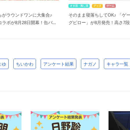
オタ活・推し活
グッズ
ゲーム
らがラウンドワンに大集合♪
そのまま寝落ちしてOK♪ 「ゲ
ラボが8月28日開幕！缶バ...
グピロー」が8月発売！高さ7段階
まゆ
ちいかわ
アンケート結果
ナガノ
キャラ一覧