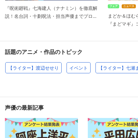
フェア
ニュース
『呪術廻戦』七海建人（ナナミン）を徹底解
まどか＆ほむ
説！名台詞・十劃呪法・担当声優までプロ...
『まどマギ』コ
話題のアニメ・作品のトピック
【ライター】渡辺せせり
イベント
【ライター】七瀬
声優の最新記事