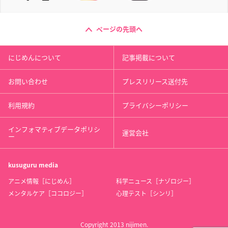
ページの先頭へ
にじめんについて
記事掲載について
お問い合わせ
プレスリリース送付先
利用規約
プライバシーポリシー
インフォマティブデータポリシ
運営会社
ー
kusuguru
media
アニメ情報［にじめん］
科学ニュース［ナゾロジー］
メンタルケア［ココロジー］
心理テスト［シンリ］
Copyright 2013 nijimen.