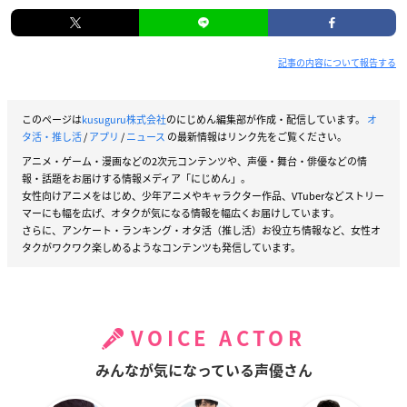
記事の内容について報告する
このページは
kusuguru株式会社
のにじめん編集部が作成・配信しています。
オ
タ活・推し活
/
アプリ
/
ニュース
の最新情報はリンク先をご覧ください。
アニメ・ゲーム・漫画などの2次元コンテンツや、声優・舞台・俳優などの情
報・話題をお届けする情報メディア「にじめん」。
女性向けアニメをはじめ、少年アニメやキャラクター作品、VTuberなどストリー
マーにも幅を広げ、オタクが気になる情報を幅広くお届けしています。
さらに、アンケート・ランキング・オタ活（推し活）お役立ち情報など、女性オ
タクがワクワク楽しめるようなコンテンツも発信しています。
VOICE ACTOR
みんなが気になっている声優さん