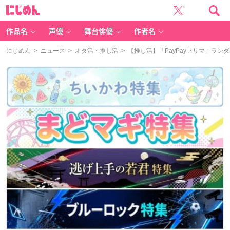
に
じ
め
ん
作品名
声優
舞台俳優
作者名
にじめん
>
ニュース
>
オタ活・推し活
> 【推し活】「PayPayフリマ」ラ