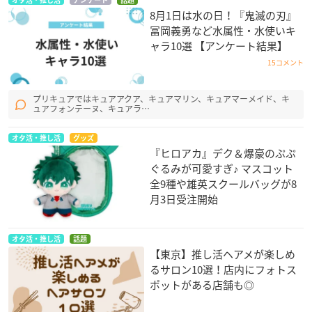
オタ活・推し活
アンケート
話題
8月1日は水の日！『鬼滅の刃』
冨岡義勇など水属性・水使いキ
ャラ10選 【アンケート結果】
15コメント
プリキュアではキュアアクア、キュアマリン、キュアマーメイド、キ
ュアフォンテーヌ、キュアラ…
オタ活・推し活
グッズ
『ヒロアカ』デク＆爆豪のぷぷ
ぐるみが可愛すぎ♪ マスコット
全9種や雄英スクールバッグが8
月3日受注開始
オタ活・推し活
話題
【東京】推し活ヘアメが楽しめ
るサロン10選！店内にフォトス
ポットがある店舗も◎