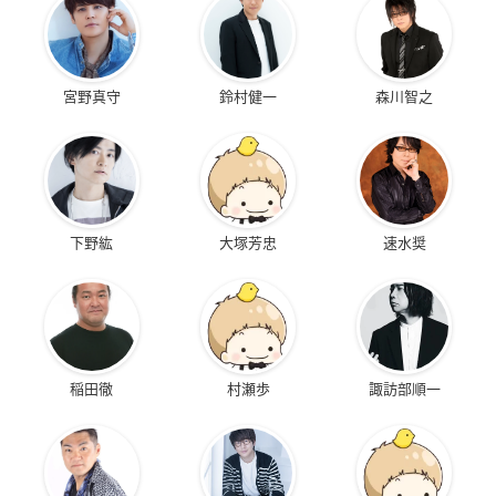
宮野真守
鈴村健一
森川智之
下野紘
大塚芳忠
速水奨
稲田徹
村瀬歩
諏訪部順一