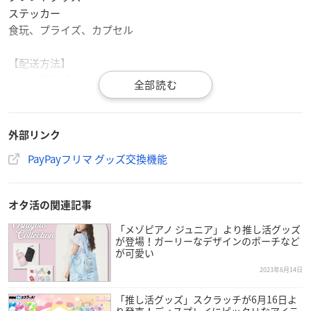
ステッカー
食玩、プライズ、カプセル
【配送方法】
ヤマト運輸「ネコポス」
（縦23cm～31.2cm以内、横11.5cm～22.8cm以内、厚さ3c
m、重さ1kgまでの角形A4サイズ）
外部リンク
【料金】
PayPayフリマ グッズ交換機能
手数料：8円（税込）
送料：175円（税込）
オタ活の関連記事
※トレーディングカードのうち一次流通における定価より著し
く高額なもの、サイン入りグッズ、興行チケット等は出品不
「メゾピアノ ジュニア」より推し活グッズ
が登場！ガーリーなデザインのポーチなど
可。出品対象カテゴリに関する詳細は
公式サイト
をご確認くだ
が可愛い
さい。
2023年6月14日
※募集者、依頼者ともに一律固定
「推し活グッズ」スクラッチが6月16日よ