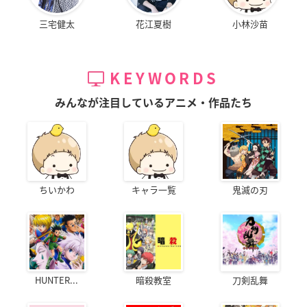
三宅健太
花江夏樹
小林沙苗
KEYWORDS
みんなが注目しているアニメ・作品たち
ちいかわ
キャラ一覧
鬼滅の刃
HUNTER...
暗殺教室
刀剣乱舞