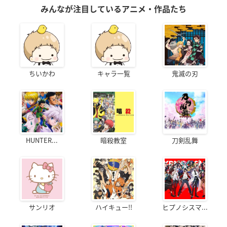
みんなが注目しているアニメ・作品たち
ちいかわ
キャラ一覧
鬼滅の刃
HUNTER...
暗殺教室
刀剣乱舞
サンリオ
ハイキュー!!
ヒプノシスマ...