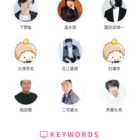
下野紘
速水奨
諏訪部順一
大塚芳忠
花江夏樹
村瀬歩
稲田徹
三宅健太
斉藤壮馬
KEYWORDS