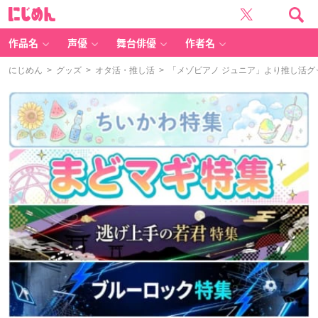
に
じ
め
ん
作品名
声優
舞台俳優
作者名
にじめん
>
グッズ
>
オタ活・推し活
> 「メゾピアノ ジュニア」より推し活