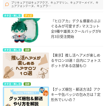
プリキュアではキュアアクア、キュアマリン、キュアマーメイド、キ
ュアフォンテーヌ、キュアラ…
オタ活・推し活
グッズ
『ヒロアカ』デク＆爆豪のぷぷ
ぐるみが可愛すぎ♪ マスコット
全9種や雄英スクールバッグが8
月3日受注開始
オタ活・推し活
話題
【東京】推し活ヘアメが楽しめ
るサロン10選！店内にフォトス
ポットがある店舗も◎
オタ活・推し活
話題
【グッズ梱包・郵送方法】アク
キーや缶バッジの包み方は？定
形外でいいの？