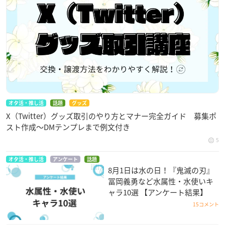
オタ活・推し活
話題
グッズ
X（Twitter）グッズ取引のやり方とマナー完全ガイド 募集ポ
スト作成〜DMテンプレまで例文付き
5
オタ活・推し活
アンケート
話題
8月1日は水の日！『鬼滅の刃』
冨岡義勇など水属性・水使いキ
ャラ10選 【アンケート結果】
15コメント