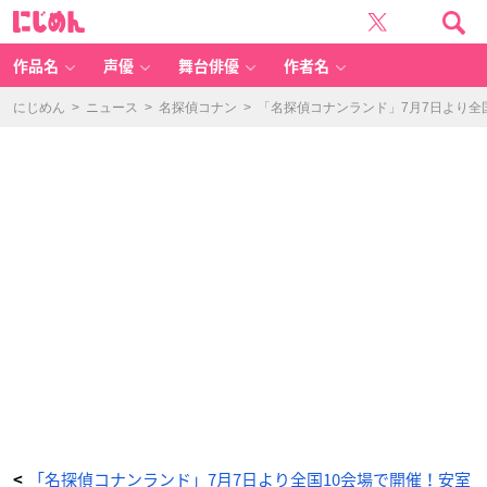
「名
に
探
じ
偵
め
コ
ん
ナ
ン
作品名
声優
舞台俳優
作者名
ラ
ン
ド」
巨
にじめん
>
ニュース
>
名探偵コナン
>
「名探偵コナンランド」7月7日より全
大
ガ
チ
ャ
-
ア
ニ
メ
情
報
サ
イ
ト
に
じ
め
ん
「名探偵コナンランド」7月7日より全国10会場で開催！安室
<