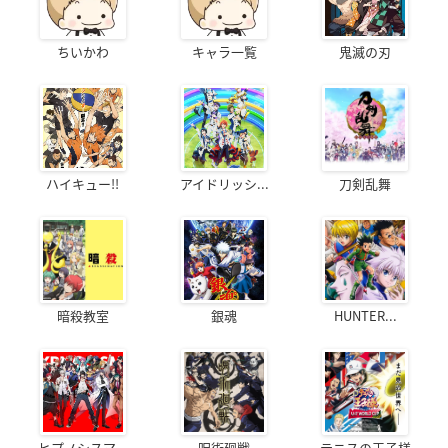
ちいかわ
キャラ一覧
鬼滅の刃
ハイキュー!!
アイドリッシ...
刀剣乱舞
暗殺教室
銀魂
HUNTER...
ヒプノシスマ...
呪術廻戦
テニスの王子様