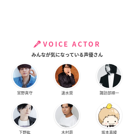
VOICE ACTOR
みんなが気になっている声優さん
宮野真守
速水奨
諏訪部順一
下野紘
木村昴
坂本真綾