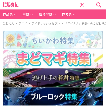
に
じ
め
ん
作品名
声優
舞台俳優
作者名
にじめん
>
アニメ
>
アイドリッシュセブン
> 『アイナナ』衣装へのこだわり