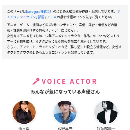
このページは
kusuguru株式会社
のにじめん編集部が作成・配信しています。
ア
イドリッシュセブン
/
話題
/
アニメ
の最新情報はリンク先をご覧ください。
アニメ・ゲーム・漫画などの2次元コンテンツや、声優・舞台・俳優などの情
報・話題をお届けする情報メディア「にじめん」。
女性向けアニメをはじめ、少年アニメやキャラクター作品、VTuberなどストリー
マーにも幅を広げ、オタクが気になる情報を幅広くお届けしています。
さらに、アンケート・ランキング・オタ活（推し活）お役立ち情報など、女性オ
タクがワクワク楽しめるようなコンテンツも発信しています。
VOICE ACTOR
みんなが気になっている声優さん
速水奨
宮野真守
諏訪部順一