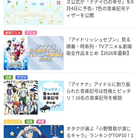
ス公式が「ナナイロの幸せ」を8
月4日に予告♪ 7色の音楽記号テ
ィザーを公開
劇場アニメ
アニメ
『アイドリッシュセブン』見る
順番・時系列・TVアニメ＆劇場
版全作品まとめ【2026年最新】
話題
アプリ
『アイナナ』アイドルに割り振
られた音楽記号は性格とピッタ
リ！16名の音楽記号を解説
ランキング
話題
声優
オタクが選ぶ「小野賢章が演じ
るキャラ」ランキングTOP10！1