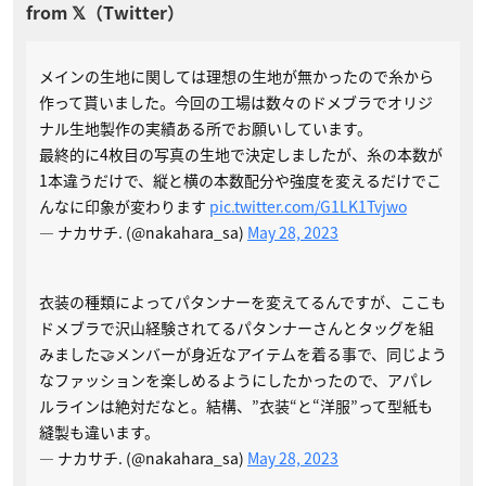
メインの生地に関しては理想の生地が無かったので糸から
作って貰いました。今回の工場は数々のドメブラでオリジ
ナル生地製作の実績ある所でお願いしています。
最終的に4枚目の写真の生地で決定しましたが、糸の本数が
1本違うだけで、縦と横の本数配分や強度を変えるだけでこ
んなに印象が変わります
pic.twitter.com/G1LK1Tvjwo
— ナカサチ. (@nakahara_sa)
May 28, 2023
衣装の種類によってパタンナーを変えてるんですが、ここも
ドメブラで沢山経験されてるパタンナーさんとタッグを組
みました🤝メンバーが身近なアイテムを着る事で、同じよう
なファッションを楽しめるようにしたかったので、アパレ
ルラインは絶対だなと。結構、”衣装“と“洋服”って型紙も
縫製も違います。
— ナカサチ. (@nakahara_sa)
May 28, 2023