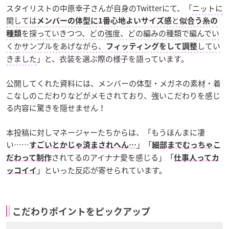
スタイリストの中原幸子さんが自身のTwitterにて、「
ニットに
関しては
と
メンバーの体型に1番心地よいサイズ感
似合う糸の
を探っていきつつ、どの強度、どの編みの種類で編んでい
種類
くかサンプルをあげながら、
してい
フィッティングをして調整
きました
」と、衣装を選ぶ際の様子を語っています。
公開してくれた資料には、メンバーの体型・メガネの素材・着
こなしのこだわりなどがメモされており、強いこだわりを感じ
る内容に驚きを隠せません！
本投稿に対しマネージャーたちからは、「もうほんまに凄
い……
」「
すごいとかじゃ済まされへん…
細部までむっちゃこ
されてるのアイナナ愛を感じる」「
だわって制作
仕事人ってカ
」といった反応が寄せられています。
ッコイイ
こだわりポイントをピックアップ