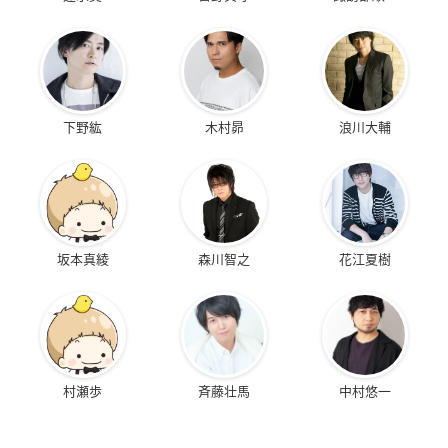
下野紘
木村昴
浪川大輔
坂本真綾
森川智之
花江夏樹
村瀬歩
斉藤壮馬
中村悠一