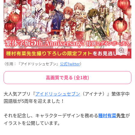
（引用：『アイドリッシュセブン』
公式Twitter
）
高画質で見る (全1枚)
大人気アプリ『
アイドリッシュセブン
（アイナナ）』繁体字中
国語版が5周年を迎えました！
それを記念し、キャラクターデザインを務める
が
種村有菜
先生
イラストを公開しています。