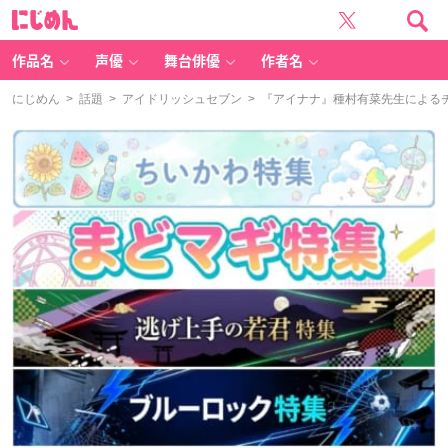
に
じ
め
ん
作品名
声優
舞台俳優
作者名
にじめん
>
話題
>
アイドリッシュセブン
> 『アイナナ』種村有菜先生による