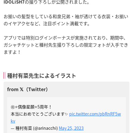
の撮り下ろしが公開されました。
IDOLiSH7
お揃いの髪型をしている和泉兄弟・袖が透けてる衣装・お揃い
のイヤアクセなど、注目ポイント満載です。
アプリでは特別ログインボーナスが実施されており、期間中、
ガシャチケットと種村先生撮り下ろしの限定フォトが入手でき
ますよ！
種村有菜先生によるイラスト
㊗️⭐️偶像星願⭐️5周年！
本当におめでとうございます✨
pic.twitter.com/pbRnRF5w
kv
— 種村有菜 (@arinacchi)
May 25, 2023