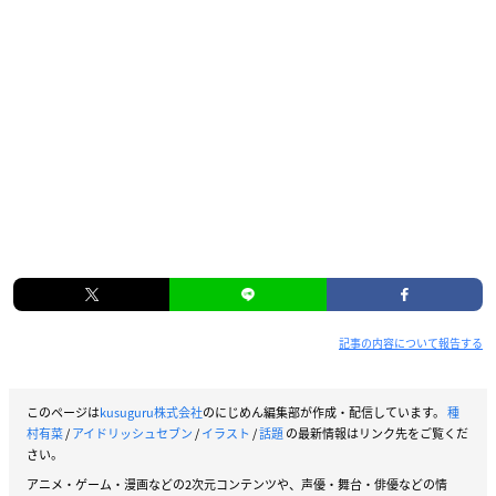
記事の内容について報告する
このページは
kusuguru株式会社
のにじめん編集部が作成・配信しています。
種
村有菜
/
アイドリッシュセブン
/
イラスト
/
話題
の最新情報はリンク先をご覧くだ
さい。
アニメ・ゲーム・漫画などの2次元コンテンツや、声優・舞台・俳優などの情