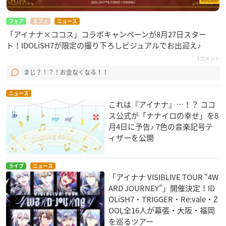
フェア
カフェ
ニュース
「アイナナ×ココス」コラボキャンペーンが8月27日スター
ト！IDOLiSH7が限定の撮り下ろしビジュアルでお出迎え♪
3コメント
まじ？！？！お金なくなる！！
ニュース
これは『アイナナ』…！？ ココ
ス公式が「ナナイロの幸せ」を8
月4日に予告♪ 7色の音楽記号テ
ィザーを公開
ライブ
ニュース
「アイナナ VISIBLIVE TOUR “4W
ARD JOURNEY”」開催決定！ID
OLiSH7・TRIGGER・Re:vale・Ź
OOĻ全16人が幕張・大阪・福岡
を巡るツアー