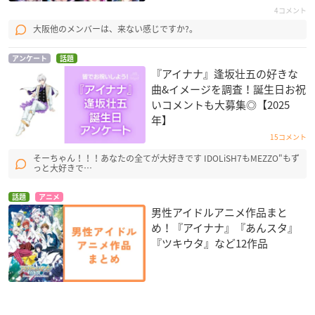
4コメント
大阪他のメンバーは、来ない感じですか?。
アンケート
話題
『アイナナ』逢坂壮五の好きな
曲&イメージを調査！誕生日お祝
いコメントも大募集◎【2025
年】
15コメント
そーちゃん！！！あなたの全てが大好きです IDOLiSH7もMEZZO"もず
っと大好きで…
話題
アニメ
男性アイドルアニメ作品まと
め！『アイナナ』『あんスタ』
『ツキウタ』など12作品