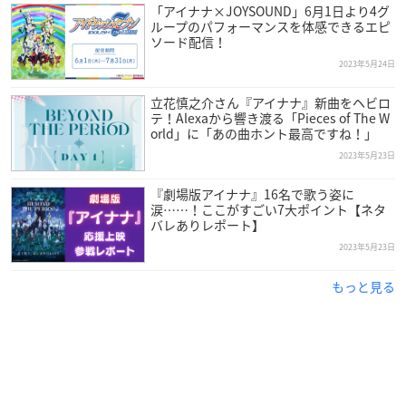
「アイナナ×JOYSOUND」6月1日より4グ
ループのパフォーマンスを体感できるエピ
ソード配信！
2023年5月24日
立花慎之介さん『アイナナ』新曲をヘビロ
テ！Alexaから響き渡る「Pieces of The W
orld」に「あの曲ホント最高ですね！」
2023年5月23日
『劇場版アイナナ』16名で歌う姿に
涙……！ここがすごい7大ポイント【ネタ
バレありレポート】
2023年5月23日
もっと見る