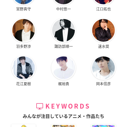
宮野真守
中村悠一
江口拓也
羽多野渉
諏訪部順一
速水奨
花江夏樹
梶裕貴
岡本信彦
KEYWORDS
みんなが注目しているアニメ・作品たち