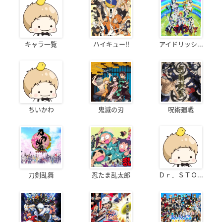
キャラ一覧
ハイキュー!!
アイドリッシ...
ちいかわ
鬼滅の刃
呪術廻戦
刀剣乱舞
忍たま乱太郎
Ｄｒ．ＳＴＯ...