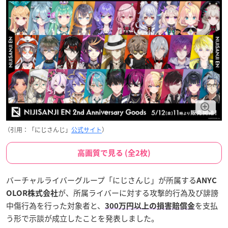
（引用：「にじさんじ」
公式サイト
）
高画質で見る (全2枚)
バーチャルライバーグループ「にじさんじ」が所属する
ANYC
が、所属ライバーに対する攻撃的行為及び誹謗
OLOR株式会社
中傷行為を行った対象者と、
を支払
300万円以上の損害賠償金
う形で示談が成立したことを発表しました。