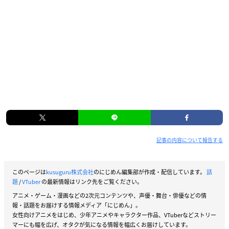
記事の内容について報告する
このページは
kusuguru株式会社
のにじめん編集部が作成・配信しています。
話
題
/
VTuber
の最新情報はリンク先をご覧ください。
アニメ・ゲーム・漫画などの2次元コンテンツや、声優・舞台・俳優などの情
報・話題をお届けする情報メディア「にじめん」。
女性向けアニメをはじめ、少年アニメやキャラクター作品、VTuberなどストリー
マーにも幅を広げ、オタクが気になる情報を幅広くお届けしています。