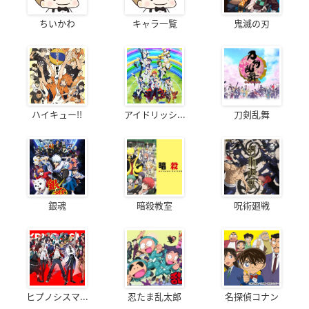
ちいかわ
キャラ一覧
鬼滅の刃
ハイキュー!!
アイドリッシ...
刀剣乱舞
銀魂
暗殺教室
呪術廻戦
ヒプノシスマ...
忍たま乱太郎
名探偵コナン