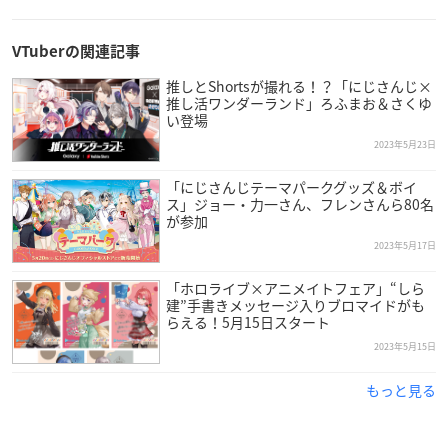
VTuberの関連記事
推しとShortsが撮れる！？「にじさんじ×
推し活ワンダーランド」ろふまお＆さくゆ
い登場
2023年5月23日
「にじさんじテーマパークグッズ＆ボイ
ス」ジョー・力一さん、フレンさんら80名
が参加
2023年5月17日
「ホロライブ×アニメイトフェア」“しら
建”手書きメッセージ入りブロマイドがも
らえる！5月15日スタート
2023年5月15日
もっと見る