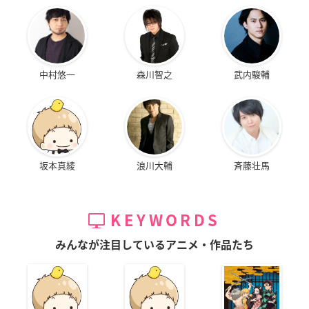
中村悠一
森川智之
武内駿輔
坂本真綾
浪川大輔
斉藤壮馬
KEYWORDS
みんなが注目しているアニメ・作品たち