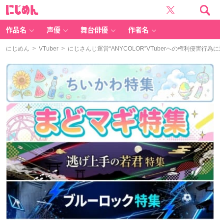
に
じ
め
ん
作品名
声優
舞台俳優
作者名
にじめん
>
VTuber
> にじさんじ運営“ANYCOLOR”VTuberへの権利侵害