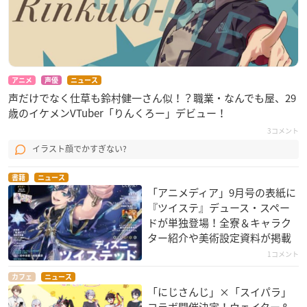
アニメ
声優
ニュース
声だけでなく仕草も鈴村健一さん似！？職業・なんでも屋、29
歳のイケメンVTuber「りんくろー」デビュー！
3コメント
イラスト顔でかすぎない?
書籍
ニュース
「アニメディア」9月号の表紙に
『ツイステ』デュース・スペー
ドが単独登場！全寮＆キャラク
ター紹介や美術設定資料が掲載
1コメント
カフェ
ニュース
「にじさんじ」×「スイパラ」
コラボ開催決定！ウェイター＆