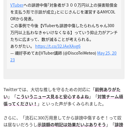
VTuber
への誹謗中傷｢対象者が３００万円以上の損害賠償金
を支払う形で示談が成立｣とにじさんじを運営するANYCOL
ORから発表。
この事例で今後【VTuberも誹謗中傷したらわんちゃん300
万円以上払わなきゃいけなくなる】っていう抑止力がアンチ
たちに広まって、数が減ることが考えられる。
ありがたい。
https://t.co/32JAeXAvg6
— 禰好亭めてお🍾VTuber講師 (@DiscoTeiMeteo)
May 25, 20
23
Twitterでは、大切な推しを守るための対応に「
前例ありがた
」「
」「
い
こういうニュース見ると安心するよね
対策チーム頑
」といった声が多くみられました。
張ってください！
さらに、「流石に300万用意してから誹謗中傷するぞ！って奴
は居ないだろうし
」「
示談額の明記は効果だいぶありそう
誹謗