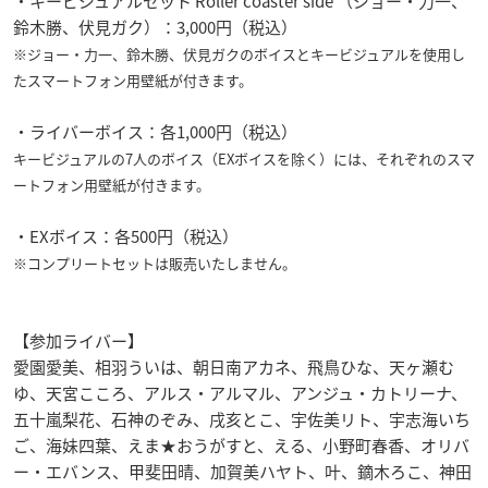
・キービジュアルセット Roller coaster side （ジョー・力一、
鈴木勝、伏見ガク）：3,000円（税込）
※ジョー・力一、鈴木勝、伏見ガクのボイスとキービジュアルを使用し
たスマートフォン用壁紙が付きます。
・ライバーボイス：各1,000円（税込）
キービジュアルの7人のボイス（EXボイスを除く）には、それぞれのスマ
ートフォン用壁紙が付きます。
・EXボイス：各500円（税込）
※コンプリートセットは販売いたしません。
【参加ライバー】
愛園愛美、相羽ういは、朝日南アカネ、飛鳥ひな、天ヶ瀬む
ゆ、天宮こころ、アルス・アルマル、アンジュ・カトリーナ、
五十嵐梨花、石神のぞみ、戌亥とこ、宇佐美リト、宇志海いち
ご、海妹四葉、えま★おうがすと、える、小野町春香、オリバ
ー・エバンス、甲斐田晴、加賀美ハヤト、叶、鏑木ろこ、神田