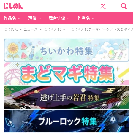
に
じ
め
ん
作品名
声優
舞台俳優
作者名
にじめん
>
ニュース
>
にじさんじ
> 「にじさんじテーマパークグッズ＆ボイ