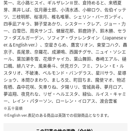
笑一、北小路ヒスイ、ギルザレンⅢ世、倉持めると、来栖夏
芽、黒井しば、弦月藤士郎、小清水透、小柳ロウ、佐伯イッテ
ツ、三枝明那、桜凛月、椎名唯華、シェリン・バーガンディ、
四季凪アキラ、獅子堂あかり、シスター・クレア、ジョー・力
一、白雪巴、周央サンゴ、健屋花那、鈴鹿詩子、鈴木勝、セラ
フ・ダズルガーデン、ソフィア・ヴァレンタイン（Japanese v
er.＆English ver.）、空星きらめ、鷹宮リオン、東堂コハク、轟
京子、長尾景、奈羅花、成瀬鳴、西園チグサ、ニュイ・ソシエ
ール、葉加瀬冬雪、花畑チャイカ、葉山舞鈴、春崎エアル、樋
口楓、緋八マナ、風楽奏斗、伏見ガク、フミ、フレン・E・ル
スタリオ、不破湊、ベルモンド・バンデラス、星川サラ、星導
ショウ、本間ひまわり、ましろ爻、町田ちま、魔使マオ、​物述
有栖、森中花咲、​矢車りね、夕陽リリ、雪城眞尋、夢月ロア、
夢追翔、夜見れな、リゼ・ヘルエスタ、緑仙、ルイス・キャミ
ー、レイン・パターソン、ローレン・イロアス、渡会雲雀
※五十音順
※English ver.表記のある商品は英語での収録商品となります。