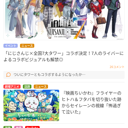
イベント
ニュース
「にじさんじ×全国7大タワー」コラボ決定！7人のライバーに
よるコラボビジュアルも解禁◎
26コメント
ついにタワーともコラボするようになったか…
劇場アニメ
話題
ニュース
『映画ちいかわ』フライヤーの
ヒトハ＆フタバを切り抜いた跡
からセイレーンの視線「怖過ぎ
て泣いた」
話題
声優
YouTube