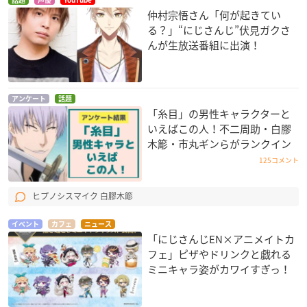
仲村宗悟さん「何が起きてい
る？」“にじさんじ”伏見ガクさ
んが生放送番組に出演！
アンケート
話題
「糸目」の男性キャラクターと
いえばこの人！不二周助・白膠
木簓・市丸ギンらがランクイン
125コメント
ヒプノシスマイク 白膠木簓
イベント
カフェ
ニュース
「にじさんじEN×アニメイトカ
フェ」ピザやドリンクと戯れる
ミニキャラ姿がカワイすぎっ！