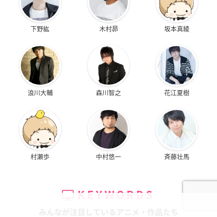
下野紘
木村昴
坂本真綾
浪川大輔
森川智之
花江夏樹
村瀬歩
中村悠一
斉藤壮馬
KEYWORDS
みんなが注目しているアニメ・作品たち