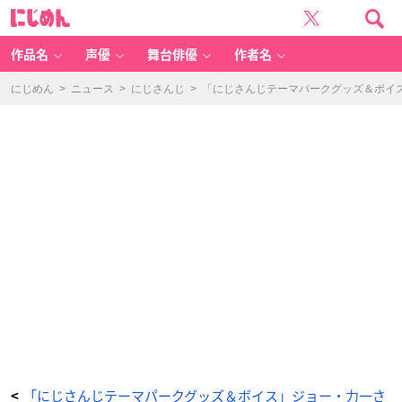
「に
に
じ
じ
さ
め
ん
ん
じ
テ
作品名
声優
舞台俳優
作者名
ー
マ
パ
ー
にじめん
>
ニュース
>
にじさんじ
>
「にじさんじテーマパークグッズ＆ボイ
ク
グ
ッ
ズ
＆
ボ
イ
ス」
ジ
ョ
ー・
力
一
さ
ん、
フ
レ
ン
さ
ん
ら
8
0
名
が
参
加
_
6
番
目
の
画
像
「にじさんじテーマパークグッズ＆ボイス」ジョー・力一さ
<
-