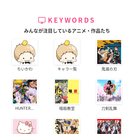
KEYWORDS
みんなが注目しているアニメ・作品たち
ちいかわ
キャラ一覧
鬼滅の刃
HUNTER...
暗殺教室
刀剣乱舞