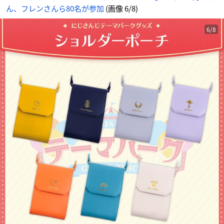
ア
ん、フレンさんら80名が参加
(画像 6/8)
ニ
メ
情
報
サ
6/8
イ
ト
に
じ
め
ん