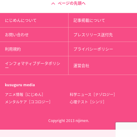
ページの先頭へ
にじめんについて
記事掲載について
お問い合わせ
プレスリリース送付先
利用規約
プライバシーポリシー
インフォマティブデータポリシ
運営会社
ー
kusuguru
media
アニメ情報［にじめん］
科学ニュース［ナゾロジー］
メンタルケア［ココロジー］
心理テスト［シンリ］
Copyright 2013 nijimen.