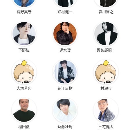
宮野真守
鈴村健一
森川智之
下野紘
速水奨
諏訪部順一
大塚芳忠
花江夏樹
村瀬歩
稲田徹
斉藤壮馬
三宅健太