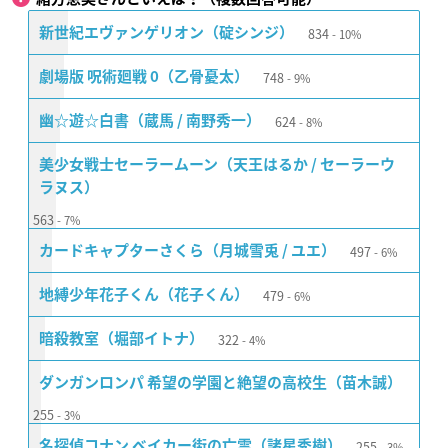
834
新世紀エヴァンゲリオン（碇シンジ）
10%
748
劇場版 呪術廻戦 0（乙骨憂太）
9%
624
幽☆遊☆白書（蔵馬 / 南野秀一）
8%
美少女戦士セーラームーン（天王はるか / セーラーウ
ラヌス）
563
7%
497
カードキャプターさくら（月城雪兎 / ユエ）
6%
479
地縛少年花子くん（花子くん）
6%
322
暗殺教室（堀部イトナ）
4%
ダンガンロンパ 希望の学園と絶望の高校生（苗木誠）
255
3%
255
名探偵コナン ベイカー街の亡霊（諸星秀樹）
3%