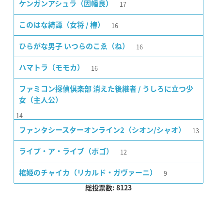
17
ケンガンアシュラ（因幡良）
16
このはな綺譚（女将 / 椿）
16
ひらがな男子 いつらのこゑ（ね）
16
ハマトラ（モモカ）
ファミコン探偵倶楽部 消えた後継者 / うしろに立つ少
女（主人公）
14
13
ファンタシースターオンライン2（シオン/シャオ）
12
ライブ・ア・ライブ（ポゴ）
9
棺姫のチャイカ（リカルド・ガヴァーニ）
総投票数: 8123