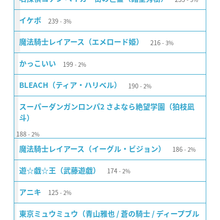
239
イケボ
3%
216
魔法騎士レイアース（エメロード姫）
3%
199
かっこいい
2%
190
BLEACH（ティア・ハリベル）
2%
スーパーダンガンロンパ2 さよなら絶望学園（狛枝凪
斗）
188
2%
186
魔法騎士レイアース（イーグル・ビジョン）
2%
174
遊☆戯☆王（武藤遊戯）
2%
125
アニキ
2%
東京ミュウミュウ（青山雅也 / 蒼の騎士 / ディープブル