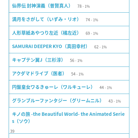
78
仙界伝 封神演義（普賢真人）
1%
74
満月をさがして（いずみ・リオ）
1%
69
人形草紙あやつり左近（橘左近）
1%
62
SAMURAI DEEPER KYO（真田幸村）
1%
56
キャプテン翼J（三杉淳）
1%
54
アクダマドライブ（医者）
1%
44
円盤皇女ワるきゅーレ（ワルキューレ）
1%
43
グランブルーファンタジー（グリームニル）
1%
キノの旅 -the Beautiful World- the Animated Serie
s（ソウ）
39