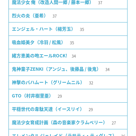
37
魔法少女 俺（改造人間一郷 / 藤本一郷）
37
烈火の炎（亜希）
35
エンジェル・ハート（楊芳玉）
35
吸血姫美夕（冷羽 / 松風）
34
緒方恵美の咆エールROCK!
34
鬼神童子ZENKI（アンジュ、後藤晶 / 後鬼）
32
神撃のバハムート（グリームニル）
29
GTO（村井樹里亜）
29
平穏世代の韋駄天達（イースリイ）
27
魔法少女育成計画（森の音楽家クラムベリー）
エレメンタル ジェレイド（ラサティ・ティグレス）