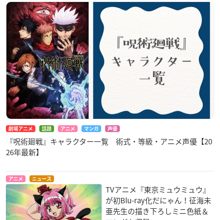
劇場アニメ
話題
アニメ
マンガ
声優
『呪術廻戦』キャラクター一覧 術式・等級・アニメ声優【20
26年最新】
アニメ
ニュース
TVアニメ『東京ミュウミュウ』
が初Blu-ray化だにゃん！征海未
亜先生の描き下ろしミニ色紙＆