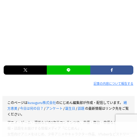
記事の内容について報告する
このページは
kusuguru株式会社
のにじめん編集部が作成・配信しています。
緒
方恵美
/
今日は何の日？
/
アンケート
/
誕生日
/
話題
の最新情報はリンク先をご覧
ください。
アニメ・ゲーム・漫画などの2次元コンテンツや、声優・舞台・俳優などの情
報・話題をお届けする情報メディア「にじめん」。
女性向けアニメをはじめ、少年アニメやキャラクター作品、VTuberなどストリー