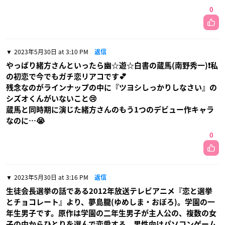
0
2023年5月30日 at 3:10 PM
返信
やっぱり緒方さんといったら幽☆遊☆白書の蔵馬(南野秀一)❗️私
の初恋で今でもガチ恋リアコです💕
残念なのがラインナップの中に『ツヨシしっかりしなさい』の
シズオくんがいないこと😢
蔵馬と同時期に演じた緒方さんのもう1つのデビュー作キャラ
なのに…😭
0
2023年5月30日 at 3:16 PM
返信
生徒会長選挙の話である2012年放送テレビアニメ『恋と選挙
とチョコレート』より、夢島朧(ゆめしま・おぼろ)。学園の一
年生男子です。原作は学園の二年生男子が主人公の、複数の女
子の中からひとりを選んで恋愛する、男性向けパソコンゲーム