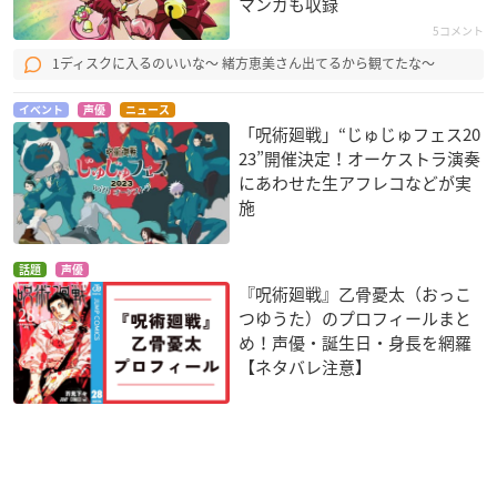
マンガも収録
5コメント
1ディスクに入るのいいな～ 緒方恵美さん出てるから観てたな～
イベント
声優
ニュース
「呪術廻戦」“じゅじゅフェス20
23”開催決定！オーケストラ演奏
にあわせた生アフレコなどが実
施
話題
声優
『呪術廻戦』乙骨憂太（おっこ
つゆうた）のプロフィールまと
め！声優・誕生日・身長を網羅
【ネタバレ注意】