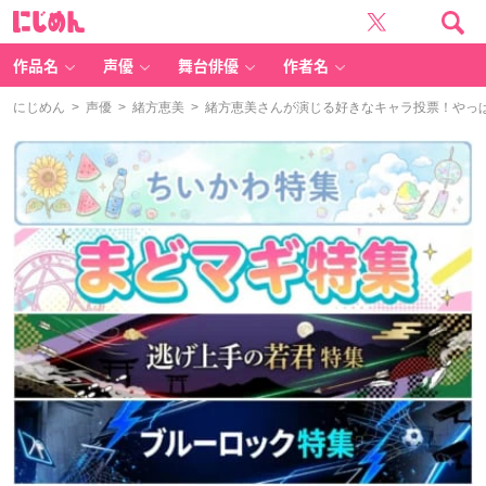
に
じ
め
ん
作品名
声優
舞台俳優
作者名
にじめん
>
声優
>
緒方恵美
> 緒方恵美さんが演じる好きなキャラ投票！やっ