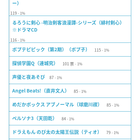
ー）
119
1%
るろうに剣心 -明治剣客浪漫譚-シリーズ（緋村剣心）
※ドラマCD
116
1%
115
ポプテピピック（第2期）（ポプ子）
1%
101
票
探偵学園Q（連城究）
1%
87
声優と夜あそび
1%
85
Angel Beats!（直井文人）
1%
85
めだかボックス アブノーマル（球磨川禊）
1%
84
ペルソナ3（天田乾）
1%
79
ドラえもん のび太の太陽王伝説（ティオ）
1%