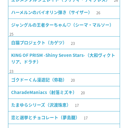
26
26
ハーメルンのバイオリン弾き（サイザー）
ジャングルの王者ターちゃん♡（シーマ・マルソー）
25
23
白猫プロジェクト（カゲツ）
KING OF PRISM -Shiny Seven Stars-（大和ヴィクト
リア、ドラチ）
23
20
ゴクドーくん漫遊記（弥勒）
20
CharadeManiacs（射落ミズキ）
17
たまゆらシリーズ（沢渡珠恵）
17
恋と選挙とチョコレート（夢島朧）