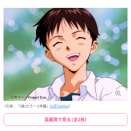
（引用：「(株)カラー 2号機」
公式Twitter
）
高画質で見る (全2枚)