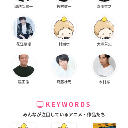
諏訪部順一
鈴村健一
森川智之
花江夏樹
村瀬歩
大塚芳忠
稲田徹
斉藤壮馬
木村昴
KEYWORDS
みんなが注目しているアニメ・作品たち