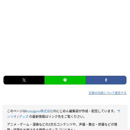
記事の内容について報告する
このページは
kusuguru株式会社
のにじめん編集部が作成・配信しています。
サ
ンリオ
/
グッズ
の最新情報はリンク先をご覧ください。
アニメ・ゲーム・漫画などの2次元コンテンツや、声優・舞台・俳優などの情
報・話題をお届けする情報メディア「にじめん」。