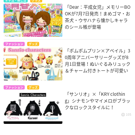
オタ活・推し活
グッズ
「Dear：平成女児」メモリーBO
OKが7月7日発売！まめゴマ・お
茶犬・ウサハナら懐かしキャラ
のシール帳が登場
ファッション
グッズ
「ポムポムプリン×アベイル」3
0周年アニバーサリーグッズが8
月1日登場！ぬいぐるみリュック
＆チャーム付きトートが可愛い
ファッション
グッズ
「サンリオ」×「KRY clothin
g」シナモンやマイメロがブラッ
クなロックスタイルに！
105