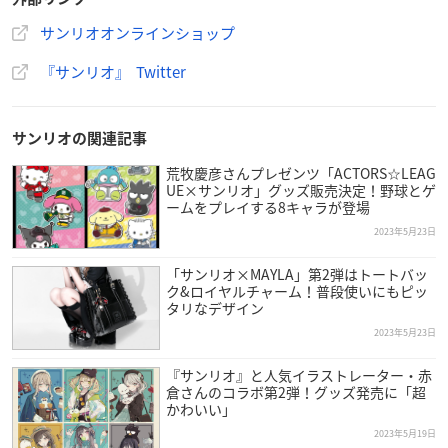
【マーメイドデザインシリーズ】キャラクターたちが、かわ
いいマーメイドに変身☆クリア感、オーロラ感を生かした
サンリオオンラインショップ
身の周り小物がいっぱい♪マスコットやぬいぐるみをシェル
『サンリオ』 Twitter
形のクッションに座らせて撮影すれば、映え写真も撮れち
ゃうよ！
https://t.co/IauJ7Ge5KH
ECサイト
https://t.co/j
WjlElC0Yy
pic.twitter.com/qozilEzsJd
サンリオの関連記事
— サンリオ (@sanrio_news)
May 24, 2023
荒牧慶彦さんプレゼンツ「ACTORS☆LEAG
UE×サンリオ」グッズ販売決定！野球とゲ
ームをプレイする8キャラが登場
2023年5月23日
「サンリオ×MAYLA」第2弾はトートバッ
ク&ロイヤルチャーム！普段使いにもピッ
タリなデザイン
2023年5月23日
『サンリオ』と人気イラストレーター・赤
倉さんのコラボ第2弾！グッズ発売に「超
かわいい」
2023年5月19日