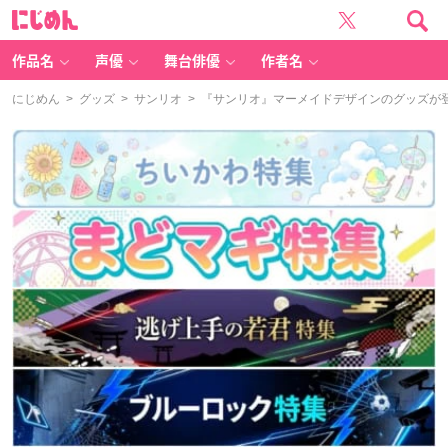
に
じ
め
ん
作品名
声優
舞台俳優
作者名
にじめん
>
グッズ
>
サンリオ
> 『サンリオ』マーメイドデザインのグッズが