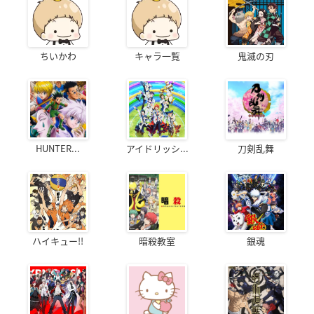
ちいかわ
キャラ一覧
鬼滅の刃
HUNTER...
アイドリッシ...
刀剣乱舞
ハイキュー!!
暗殺教室
銀魂