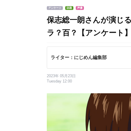
アンケート
話題
声優
保志総一朗さんが演じ
ラ？百？【アンケート
ライター：にじめん編集部
2023年 05月23日
Tuesday 12:00