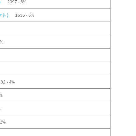
）
2097
8%
マト）
1636
6%
4%
982
4%
%
%
2%