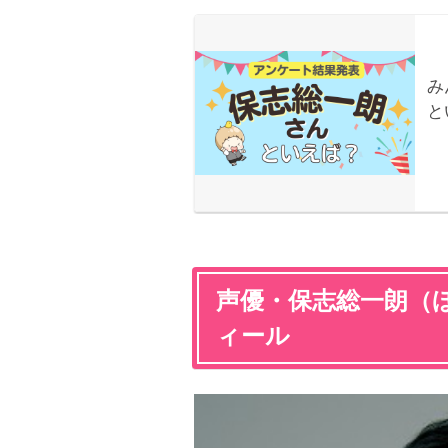
声優・保志総一朗（
ィール