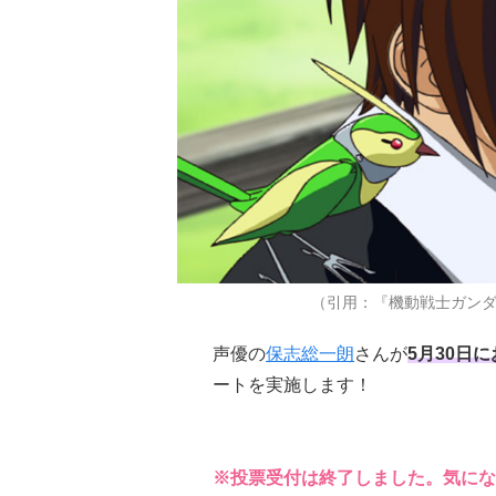
（引用：『機動戦士ガンダ
声優の
保志総一朗
さんが
5月30日
ートを実施します！
※投票受付は終了しました。気にな