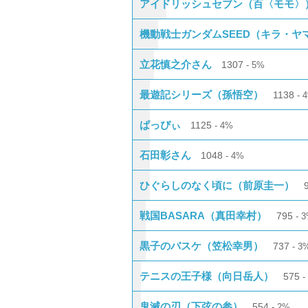
アイドリッシュセブン（百〈モモ〉
機動戦士ガンダムSEED（キラ・ヤ
立花慎之介さん
1307
5%
最遊記シリーズ（孫悟空）
1138
ぱっぴぃ
1125
4%
石田彰さん
1048
4%
ひぐらしのなく頃に（前原圭一）
戦国BASARA（真田幸村）
795
3
黒子のバスケ（笠松幸男）
737
3
テニスの王子様（向日岳人）
575
鬼滅の刃（下弦の参）
554
2%