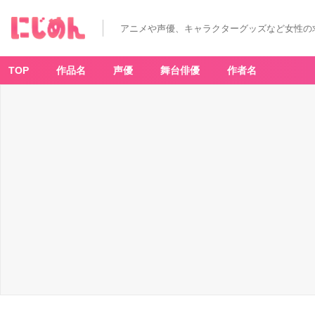
【2
0
2
アニメや声優、キャラクターグッズなど女性の
3
年
5
月
第
TOP
作品名
声優
舞台俳優
作者名
4
週
発
売】
新
作
カ
プ
セ
ル
ト
イ
情
報
｜
『ち
い
か
わ』
『ハ
イ
キ
ュ
ー』
『星
の
カ
ー
ビ
ィ』
な
ど
_
3
1