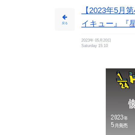
番
目
の
【2023年5
画
像
-
ア
イキュー』『
ニ
戻る
メ
情
報
サ
イ
ト
2023年 05月20日
に
Saturday 15:10
じ
め
ん