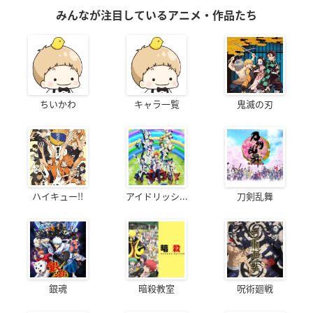
みんなが注目しているアニメ・作品たち
ちいかわ
キャラ一覧
鬼滅の刃
ハイキュー!!
アイドリッシ...
刀剣乱舞
銀魂
暗殺教室
呪術廻戦