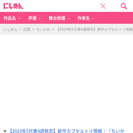
【2
に
0
じ
2
め
3
ん
年
5
作品名
声優
舞台俳優
作者名
月
第
4
週
にじめん
>
話題
>
ちいかわ
>
【2023年5月第4週発売】新作カプセルトイ
発
売】
新
作
カ
プ
セ
ル
ト
イ
情
報
｜
『ち
い
か
わ』
『ハ
イ
キ
ュ
ー』
『星
の
カ
ー
ビ
ィ』
な
ど
_
1
0
番
【2023年5月第4週発売】新作カプセルトイ情報｜『ちいか
<
目