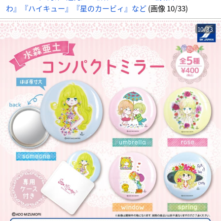
の
わ』『ハイキュー』『星のカービィ』など
(画像 10/33)
画
像
-
ア
ニ
10/33
メ
情
報
サ
イ
ト
に
じ
め
ん