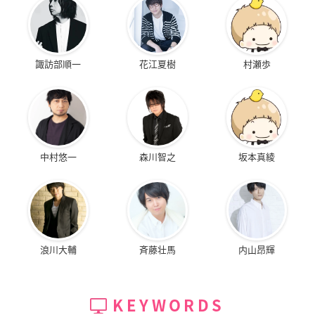
諏訪部順一
花江夏樹
村瀬歩
中村悠一
森川智之
坂本真綾
浪川大輔
斉藤壮馬
内山昂輝
KEYWORDS