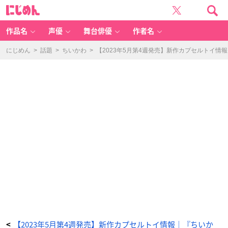
【2
に
0
じ
2
め
3
ん
年
5
作品名
声優
舞台俳優
作者名
月
第
4
週
にじめん
>
話題
>
ちいかわ
>
【2023年5月第4週発売】新作カプセルトイ
発
売】
新
作
カ
プ
セ
ル
ト
イ
情
報
｜
『ち
い
か
わ』
『ハ
イ
キ
ュ
ー』
『星
の
カ
ー
ビ
ィ』
な
ど
_
1
7
番
【2023年5月第4週発売】新作カプセルトイ情報｜『ちいか
<
目