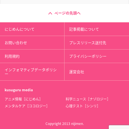
ページの先頭へ
にじめんについて
記事掲載について
お問い合わせ
プレスリリース送付先
利用規約
プライバシーポリシー
インフォマティブデータポリシ
運営会社
ー
kusuguru
media
アニメ情報［にじめん］
科学ニュース［ナゾロジー］
メンタルケア［ココロジー］
心理テスト［シンリ］
Copyright 2013 nijimen.