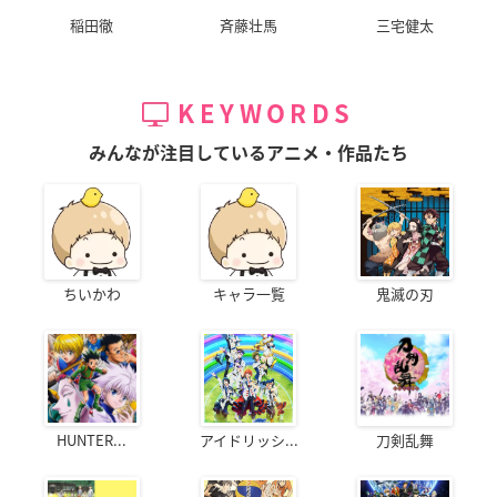
稲田徹
斉藤壮馬
三宅健太
KEYWORDS
みんなが注目しているアニメ・作品たち
ちいかわ
キャラ一覧
鬼滅の刃
HUNTER...
アイドリッシ...
刀剣乱舞