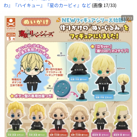
の
わ』『ハイキュー』『星のカービィ』など
(画像 17/33)
画
像
-
ア
ニ
17/33
メ
情
報
サ
イ
ト
に
じ
め
ん