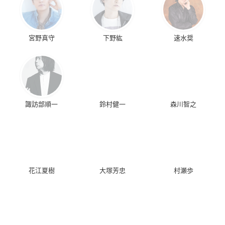
宮野真守
下野紘
速水奨
諏訪部順一
鈴村健一
森川智之
花江夏樹
大塚芳忠
村瀬歩