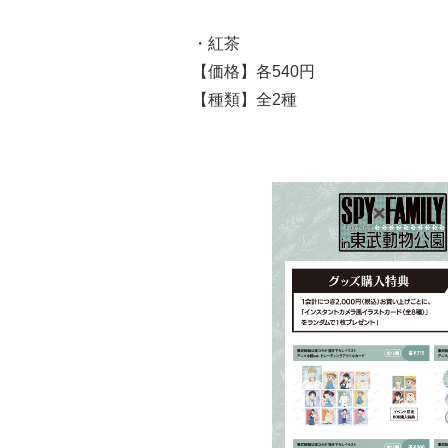
・紅茶
【価格】各540円
【種類】全2種