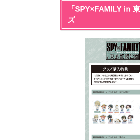
「SPY×FAMILY 
ズ