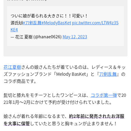
ついに娘が着られる大きさに！！可愛い！
源氏🙌
#刀剣乱舞
#MelodyBasKet
pic.twitter.com/LTW4z3S
KE4
— 花江 夏樹 (@hanae0626)
May 12, 2023
花江夏樹
さんの娘さんたちが着ているのは、レディース＆キッ
ズファッションブランド「Melody BasKet」と『
刀剣乱舞
』の
コラボ商品です。
髭切と膝丸をモチーフとしたワンピースは、
コラボ第一弾
で20
21年1月～2月にかけて予約が受け付けられていました。
娘さんが着れる年齢になるまで、
約2年前に発売されたお洋服
していたと思うと胸キュンが止まりません！
を大事に保管