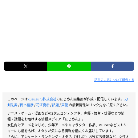
記事の内容について報告する
このページは
kusuguru株式会社
のにじめん編集部が作成・配信しています。
刀
剣乱舞
/
岡本信彦
/
花江夏樹
/
話題
/
声優
の最新情報はリンク先をご覧ください。
アニメ・ゲーム・漫画などの2次元コンテンツや、声優・舞台・俳優などの情
報・話題をお届けする情報メディア「にじめん」。
女性向けアニメをはじめ、少年アニメやキャラクター作品、VTuberなどストリー
マーにも幅を広げ、オタクが気になる情報を幅広くお届けしています。
さらに、アンケート・ランキング・オタ活（推し活）お役立ち情報など、女性オ