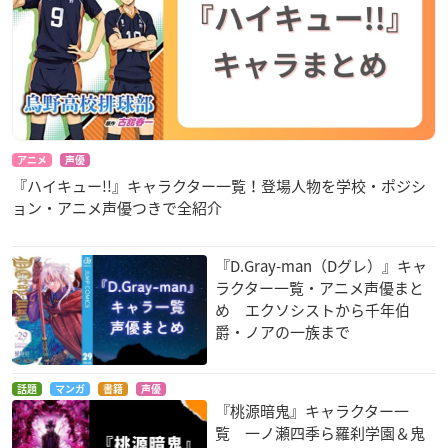
アニメ
声優
『ハイキュー!!』キャラクター一覧！登場人物を学校・ポジシ
ョン・アニメ声優つきで全紹介
『D.Gray-man（Dグレ）』キャ
ラクター一覧・アニメ声優まと
め エクソシストから千年伯
爵・ノアの一族まで
話題
マンガ
書籍
声優
『桃源暗鬼』キャラクター一
覧 一ノ瀬四季ら羅刹学園＆鬼