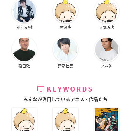
花江夏樹
村瀬歩
大塚芳忠
稲田徹
斉藤壮馬
木村昴
KEYWORDS
みんなが注目しているアニメ・作品たち