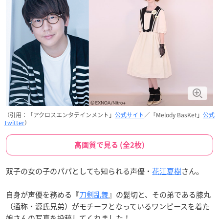
（引用：「アクロスエンタテインメント」
公式サイト
／「Melody BasKet」
公式
Twitter
）
高画質で見る (全2枚)
双子の女の子のパパとしても知られる声優・
花江夏樹
さん。
自身が声優を務める『
刀剣乱舞
』の髭切と、その弟である膝丸
（通称・源氏兄弟）がモチーフとなっているワンピースを着た
娘さんの写真を投稿してくれました！