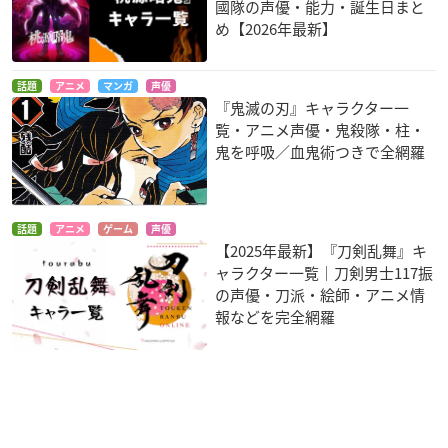
國隊の声優・能力・誕生日まと
め【2026年最新】
話題
アニメ
マンガ
声優
『鬼滅の刃』キャラクター一
覧・アニメ声優・鬼殺隊・柱・
鬼を呼吸／血鬼術つきで全網羅
話題
アニメ
ゲーム
声優
【2025年最新】『刀剣乱舞』キ
ャラクター一覧｜刀剣男士117振
の声優・刀派・絵師・アニメ情
報などを完全網羅