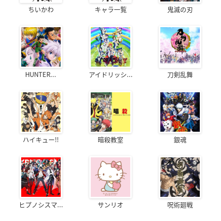
ちいかわ
キャラ一覧
鬼滅の刃
HUNTER...
アイドリッシ...
刀剣乱舞
ハイキュー!!
暗殺教室
銀魂
ヒプノシスマ...
サンリオ
呪術廻戦