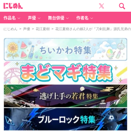
に
じ
め
ん
作品名
声優
舞台俳優
作者名
にじめん
>
声優
>
花江夏樹
> 花江夏樹さんの娘2人が『刀剣乱舞』源氏兄弟