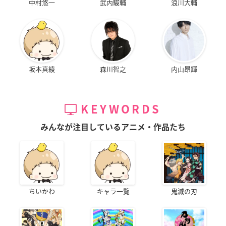
中村悠一
武内駿輔
浪川大輔
坂本真綾
森川智之
内山昂輝
KEYWORDS
みんなが注目しているアニメ・作品たち
ちいかわ
キャラ一覧
鬼滅の刃