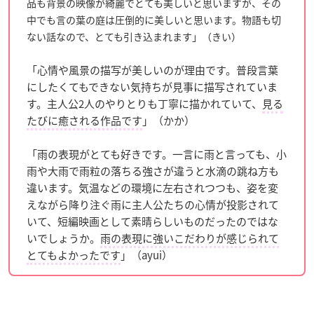
品も背景の映像が綺麗でとても美しいと思いますが、その
中でも言の葉の庭は圧倒的に美しいと思います。物語も切
ない話なので、とても引き込まれます」（きい）
「心情や風景の描写が美しいのが理由です。普段言葉
にしたくてもできない気持ちが見事に描写されていま
す。主人公2人のやりとりも丁寧に描かれていて、
見る
たびに癒される作品です
」（かか）
「雨の表現がとても好きです。一言に雨と言っても、小
雨や大雨で雨粒の落ちる強さが違うと水滴の跳ね方も
違います。気温などの環境に左右されつつも、姿を変
えながら降り注ぐ雨に主人公たちの心情が投影されて
いて、短編映画として素晴らしいものだったのではな
いでしょうか。
雨の表現に強いこだわりが感じられて
とてもよかったです
」（ayui）