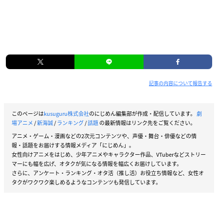
記事の内容について報告する
このページは
kusuguru株式会社
のにじめん編集部が作成・配信しています。
劇
場アニメ
/
新海誠
/
ランキング
/
話題
の最新情報はリンク先をご覧ください。
アニメ・ゲーム・漫画などの2次元コンテンツや、声優・舞台・俳優などの情
報・話題をお届けする情報メディア「にじめん」。
女性向けアニメをはじめ、少年アニメやキャラクター作品、VTuberなどストリー
マーにも幅を広げ、オタクが気になる情報を幅広くお届けしています。
さらに、アンケート・ランキング・オタ活（推し活）お役立ち情報など、女性オ
タクがワクワク楽しめるようなコンテンツも発信しています。