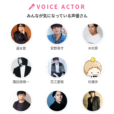
VOICE ACTOR
みんなが気になっている声優さん
速水奨
宮野真守
木村昴
諏訪部順一
花江夏樹
村瀬歩