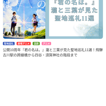
聖地巡礼
劇場アニメ
話題
アニメ
公開10周年『君の名は。』瀧と三葉が見た聖地巡礼11選！飛騨
古川駅の跨線橋から四谷・須賀神社の階段まで