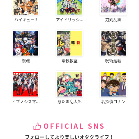
ハイキュー!!
アイドリッシ...
刀剣乱舞
銀魂
暗殺教室
呪術廻戦
ヒプノシスマ...
忍たま乱太郎
名探偵コナン
OFFICIAL SNS
フォローしてより楽しいオタクライフ！