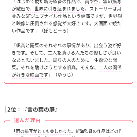
「はじめて観た新海監督の作品で、
雨や空、雲の描写
が緻密で、世界に引き込まれました
。ストーリーは月
並みなSFジュブナイル作品という評価ですが、世界観
と映像に圧倒される感覚が大好きです。大画面で観た
い作品です」（ぽもどーろ）
「帆髙と陽菜のそれぞれの事情があり、出会う姿が好
きです。そして、二人を助ける人たちの優しさが良い
なあと思いました。周りの人のために一生懸命な陽
菜。それを助けようとする帆髙。そんな、
二人の関係
が好きな映画です
」（ゆうじ）
2位：『言の葉の庭』
選んだ理由
「
雨の描写がとても美しかった
。新海監督の作品はどの作