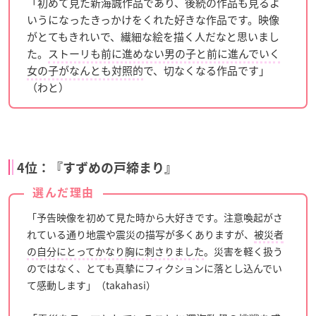
「初めて見た新海誠作品であり、後続の作品も見るよ
いうになったきっかけをくれた好きな作品です。映像
がとてもきれいで、繊細な絵を描く人だなと思いまし
た。
ストーリも前に進めない男の子と前に進んでいく
女の子がなんとも対照的
で、切なくなる作品です」
（わと）
4位：『すずめの戸締まり』
選んだ理由
「予告映像を初めて見た時から大好きです。注意喚起がさ
れている通り地震や震災の描写が多くありますが、
被災者
の自分にとってかなり胸に刺さりました
。災害を軽く扱う
のではなく、とても真摯にフィクションに落とし込んでい
て感動します」（takahasi）