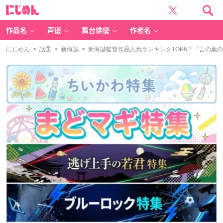
に
じ
め
ん
作品名
声優
舞台俳優
作者名
にじめん
>
話題
>
新海誠
> 新海誠監督作品人気ランキングTOP6！『言の葉