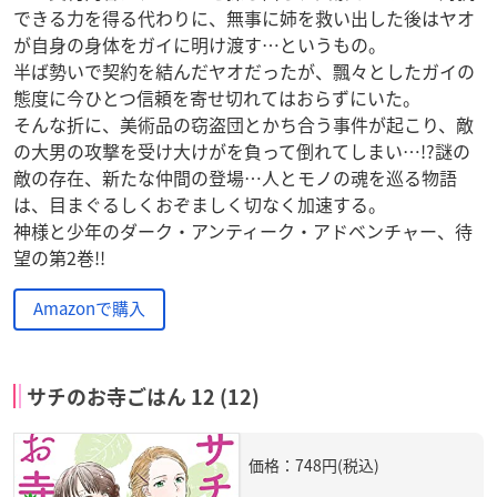
できる力を得る代わりに、無事に姉を救い出した後はヤオ
が自身の身体をガイに明け渡す…というもの。
半ば勢いで契約を結んだヤオだったが、飄々としたガイの
態度に今ひとつ信頼を寄せ切れてはおらずにいた。
そんな折に、美術品の窃盗団とかち合う事件が起こり、敵
の大男の攻撃を受け大けがを負って倒れてしまい…!?謎の
敵の存在、新たな仲間の登場…人とモノの魂を巡る物語
は、目まぐるしくおぞましく切なく加速する。
神様と少年のダーク・アンティーク・アドベンチャー、待
望の第2巻!!
Amazonで購入
サチのお寺ごはん 12 (12)
価格：748円(税込)