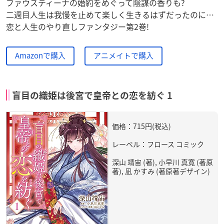
ファウスティーナの婚約をめぐって陰謀の香りも?
二週目人生は我慢を止めて楽しく生きるはずだったのに…
恋と人生のやり直しファンタジー第2巻!
Amazonで購入
アニメイトで購入
盲目の織姫は後宮で皇帝との恋を紡ぐ 1
価格：715円(税込)
レーベル：フロース コミック
深山 靖宙 (著), 小早川 真寛 (著原
著), 凪 かすみ (著原著デザイン)