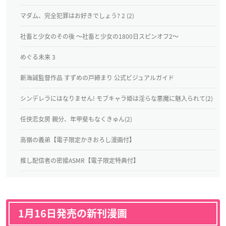
マダム、完全犯罪はお好きでしょう? 2 (2)
社畜と少女のその後 ～社畜と少女の1800日スピンオフ2～
めぐる未来 3
新海誠監督作品 すずめの戸締まり 公式ビジュアルガイド
シンデレラにはなりません! モブキャラ姫は淫らな悪魔に魅入られて(2)
任侠恋女房 親分、年甲斐もなくきゅん(2)
高嶺の義弟【電子限定かきおろし漫画付】
推し配信者の密接ASMR【電子限定特典付】
1月16日発売の新刊漫画