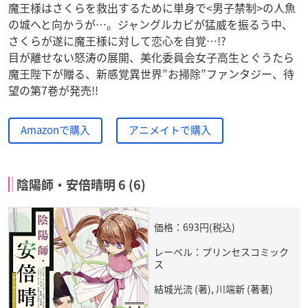
魔王様はさくらを救出するために単身で<男子禁制>の人魚
の城へと向かうが…。ジャングルカビが猛威を振るう中、
さくらが遂に魔王様に対して恋心を自覚…!?
目が離せない怒涛の展開、美化委員会女子高生とぐうたら
魔王陛下が贈る、新感覚異世界”お掃除”ファンタジー、待
望の第7巻が発売!!
Amazonで購入
アニメイトで購入
陰陽師・安倍晴明 6 (6)
価格：693円(税込)
レーベル：プリンセスコミック
ス
結城光流 (著), 川端新 (著著)