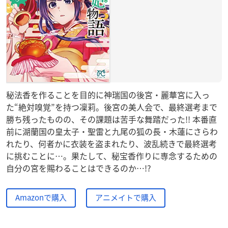
秘法香を作ることを目的に神瑞国の後宮・麗華宮に入っ
た“絶対嗅覚”を持つ凜莉。後宮の美人会で、最終選考まで
勝ち残ったものの、その課題は苦手な舞踏だった!! 本番直
前に湖蘭国の皇太子・聖雷と九尾の狐の長・木蓮にさらわ
れたり、何者かに衣装を盗まれたり、波乱続きで最終選考
に挑むことに…。果たして、秘宝香作りに専念するための
自分の宮を賜わることはできるのか…!?
Amazonで購入
アニメイトで購入