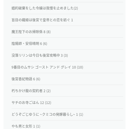
婚約破棄をした令嬢は我慢を止めました(2)
盲目の織姫は後宮で皇帝との恋を紡ぐ 1
魔王陛下のお掃除係 8 (8)
陰陽師・安倍晴明 6 (6)
没落リリンは今日も後宮攻略中 3 (3)
9番目のムサシ ゴースト アンド グレイ 10 (10)
後宮香妃物語 6 (6)
朽ちかけ龍の契約者 2 (2)
サチのお寺ごはん 12 (12)
どうぞごじゆうに ~クミコの発酵暮らし~ 1 (1)
やも男と女形 1 (1)