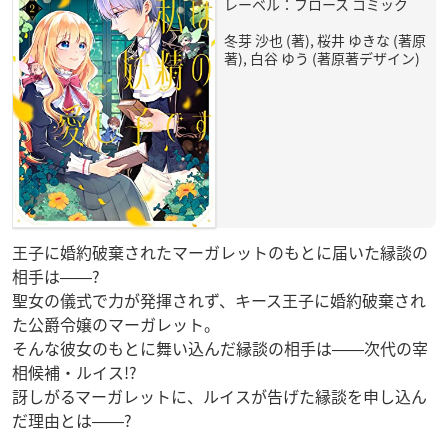
レーベル：フロース コミック
冬芽 沙也 (著), 桜井 ゆきな (著原
著), 白谷 ゆう (著原著デザイン)
王子に婚約破棄されたマーガレットのもとに届いた縁談の
相手は――?
聖女の儀式で力が発揮されず、キース王子に婚約破棄され
た公爵令嬢のマーガレット。
そんな彼女のもとに舞い込んだ縁談の相手は――次代の宰
相候補・ルイス!?
訝しがるマーガレットに、ルイスが告げた縁談を申し込ん
だ理由とは――?