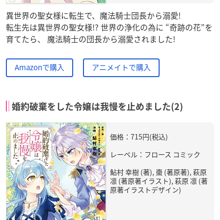
異世界の聖女様に転生で、魔法騎士団長から溺愛!
転生先は異世界の聖女様!? 世界の浄化の為に “奇跡の花”を
育てたら、 魔法騎士の団長から溺愛されました!
Amazonで購入
アニメイトで購入
婚約破棄をした令嬢は我慢を止めました(2)
価格：715円(税込)
レーベル：フロース コミック
鮎村 幸樹 (著), 棗 (著原著), 萩原
凛 (著原著イラスト), 萩原 凛 (著
原著イラストデザイン)