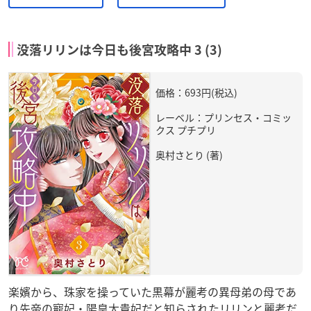
没落リリンは今日も後宮攻略中 3 (3)
価格：693円(税込)
レーベル：プリンセス・コミッ
クス プチプリ
奥村さとり (著)
楽嬪から、珠家を操っていた黒幕が麗考の異母弟の母であ
り先帝の寵妃・陽皇太貴妃だと知らされたリリンと麗考だ