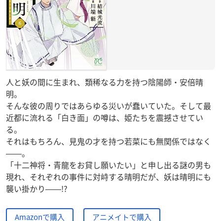
人と妖の間に生まれ、類稀なる力を持つ陰陽師・安倍晴
明。
そんな彼の周りではあらゆる災いが蠢いていた。そして最
近都に流れる「白き面」の噂は、姫たちを震撼させてい
る。
それはもちろん、見鬼の才を持つ若菜にも無関係ではなく
――。
「十二神将・青龍をお貸し願いたい」と申し出る謎の男も
現れ、それぞれの事件に対峙する晴明だが、妖は晴明にも
襲い掛かり――!?
Amazonで購入
アニメイトで購入