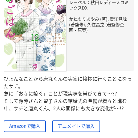
レーベル：秋田レディースコミ
ックスDX
かねもりあやみ (著), 青江覚峰
(著監修), 久住昌之 (著監修企
画・原案)
ひょんなことから唐丸くんの実家に挨拶に行くことになっ
たサチ。
急に「お寺に嫁ぐ」ことが現実味を帯びてきて…??
そして源導さんと聖子さんの結婚式の準備が着々と進む
中、サチと唐丸くん、2人の関係にも大きな変化が…!?
Amazonで購入
アニメイトで購入