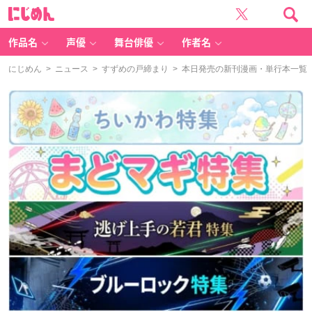
に
じ
め
ん
作品名
声優
舞台俳優
作者名
にじめん
>
ニュース
>
すずめの戸締まり
> 本日発売の新刊漫画・単行本一覧【発