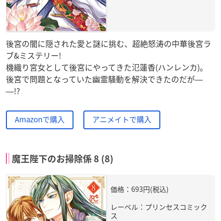
後宮の闇に隠された愛と謎に挑む、超絶怒涛の中華後宮ラ
ブ&ミステリー!
機織り宮女として後宮にやってきた氾蓮香(ハンレンカ)。
後宮で問題となっていた幽霊騒動を解決できたのだが―
―!?
Amazonで購入
アニメイトで購入
魔王陛下のお掃除係 8 (8)
価格：693円(税込)
レーベル：プリンセスコミック
ス