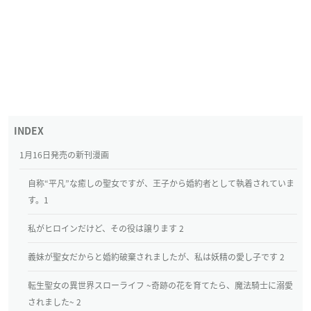
1月16日発売の新刊漫画
自称“平凡”な癒しの聖女ですが、王子から婚約者として執着されていま
す。1
私がヒロインだけど、その役は譲ります 2
義妹が聖女だからと婚約破棄されましたが、私は妖精の愛し子です 2
転生聖女の異世界スローライフ ~奇跡の花を育てたら、魔法騎士に溺愛
されました~ 2