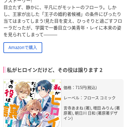
ブストーリー!
目立たず、静かに、平凡にがモットーのフローラ。しか
し、王家が出した「王子の婚約者候補」の条件にぴったり
当てはまってしまう!見た目を変え、ひっそりと過ごすフロ
ーラだったが、学園で一番目立つ美青年・レイに本来の姿
を見られてしまって―――
Amazonで購入
私がヒロインだけど、その役は譲ります 2
価格：715円(税込)
レーベル：フロース コミック
言寺あまね (著), 増田 みりん (著
原著), 朝日川 日和 (著原著デザ
イン)