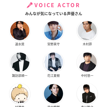
VOICE ACTOR
みんなが気になっている声優さん
速水奨
宮野真守
木村昴
諏訪部順一
花江夏樹
中村悠一
村瀬歩
武内駿輔
森川智之