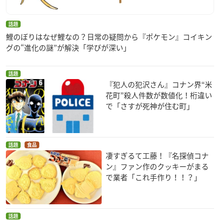
話題
鯉のぼりはなぜ鯉なの？日常の疑問から『ポケモン』コイキン
グの“進化の謎”が解決「学びが深い」
話題
『犯人の犯沢さん』コナン界“米
花町”殺人件数が数値化！桁違い
で「さすが死神が住む町」
話題
食品
凄すぎるて工藤！『名探偵コナ
ン』ファン作のクッキーがまる
で業者「これ手作り！！？」
話題