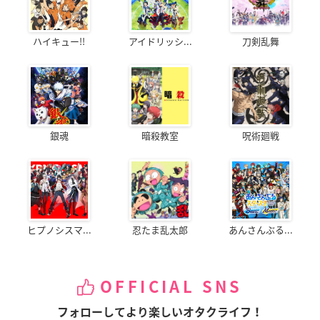
ハイキュー!!
アイドリッシ...
刀剣乱舞
銀魂
暗殺教室
呪術廻戦
ヒプノシスマ...
忍たま乱太郎
あんさんぶる...
OFFICIAL SNS
フォローしてより楽しいオタクライフ！