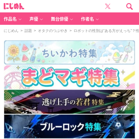
に
じ
め
ん
作品名
声優
舞台俳優
作者名
にじめん
>
話題
>
オタクのつぶやき
> ロボットの性別は“ある方がえっち”