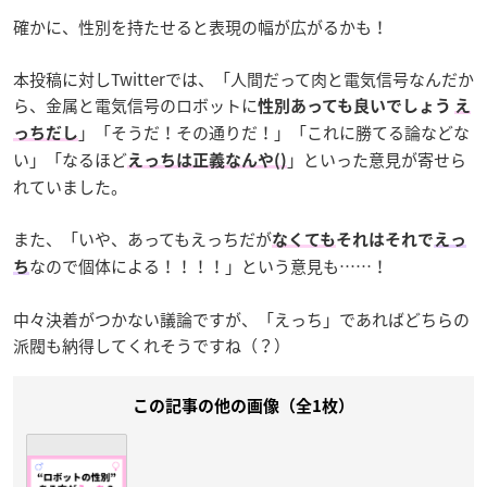
確かに、性別を持たせると表現の幅が広がるかも！
本投稿に対しTwitterでは、「人間だって肉と電気信号なんだか
ら、金属と電気信号のロボットに
性別あっても良いでしょう
え
」「そうだ！その通りだ！」「これに勝てる論などな
っちだし
い」「なるほど
」といった意見が寄せら
えっちは正義なんや()
れていました。
また、「いや、あってもえっちだが
なくても
それはそれで
えっ
なので個体による！！！！」という意見も……！
ち
中々決着がつかない議論ですが、「えっち」であればどちらの
派閥も納得してくれそうですね（？）
この記事の他の画像（全1枚）