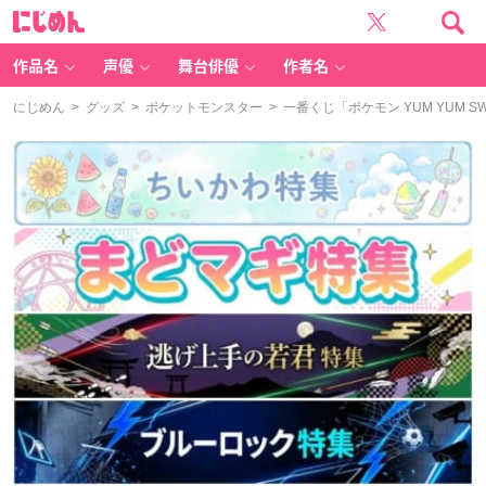
に
じ
め
ん
作品名
声優
舞台俳優
作者名
にじめん
>
グッズ
>
ポケットモンスター
> 一番くじ「ポケモン YUM YUM