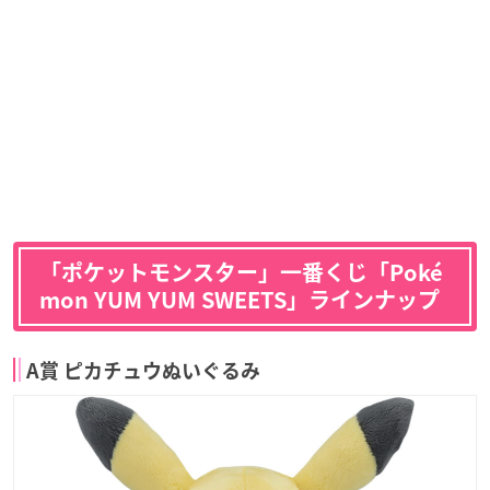
「ポケットモンスター」一番くじ「
Poké
mon YUM YUM SWEETS
」ラインナップ
A賞 ピカチュウぬいぐるみ