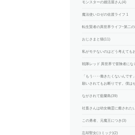
モンスターの婚活屋さん(4)
魔法使いロゼの佐渡ライフ 1
転生賢者の異世界ライフ~第二の職
おじさまと猫(11)
私がモテないのはどう考えてもお前
戦隊レッド 異世界で冒険者になる
「もう‥‥働きたくないんです
願いされてもお断りです。僕はぜ
ながされて藍蘭島(39)
社畜さんは幼女幽霊に癒されたい。
この勇者、元魔王につき(3)
忘却聖女(コミック)(2)