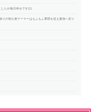
したが毎日幸せです(1)
極振りの初心者ゲーマーはもふもふ軍団を従え最強へ至り