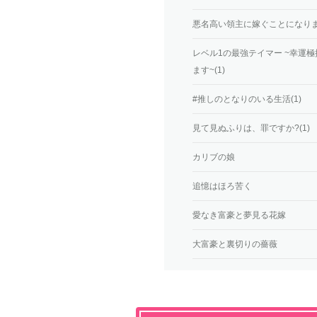
悪名高い領主に嫁ぐことになりま
レベル1の最強テイマー ~幸運
ます~(1)
#推しのとなりのいる生活(1)
見て見ぬふりは、罪ですか?(1)
カリブの娘
追憶はほろ苦く
愛なき富豪と夢見る花嫁
大富豪と裏切りの薔薇