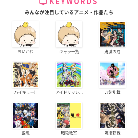
KEYWORDS
みんなが注目しているアニメ・作品たち
ちいかわ
キャラ一覧
鬼滅の刃
ハイキュー!!
アイドリッシ...
刀剣乱舞
銀魂
暗殺教室
呪術廻戦