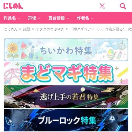
に
じ
め
ん
作品名
声優
舞台俳優
作者名
にじめん
>
話題
>
オタクのつぶやき
> 「神クズ☆アイドル」作者が語る“二次