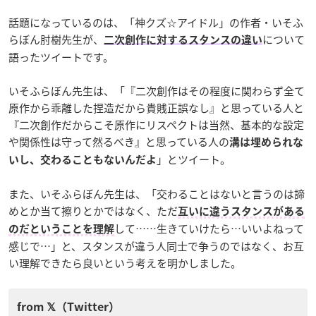
話題になっているのは、「神クズ☆アイドル」の作者・いそふ
らぼん肘樹先生が、
について
二次創作に対するスタンスの違い
語ったツイートです。
いそふらぼん先生は、「『二次創作はその程度に関わらず全て
原作から乖離した捏造だから貴賎正誤なし』と思っている人と
『二次創作だからこそ原作にリスペクトは当然、基本的な設定
や関係性は守って然るべき』と思っている人の
溝は埋められな
」とツイート。
いし、交わることもないんだよ
また、いそふらぼん先生は、「交わることはないと言うのは諦
めとか当て擦りとかではなく、ただ
互いに違うスタンスがある
して……生きていけたら…いいよねって
のだということを理解
感じで…」と、スタンスが違う人同士で争うのではなく、お互
い理解できたら良いという考えを明かしました。