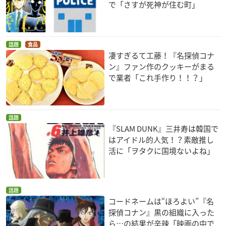
で「さすが死神が住む町」
話題
食品
凄すぎるて工藤！『名探偵コナ
ン』ファン作のクッキーがまる
で業者「これ手作り！！？」
話題
『SLAM DUNK』三井寿は韓国で
はアイドル的人気！？素敵推し
活に「ヲタクに国境ないよね」
話題
コードネームは“ほろよい”『名
探偵コナン』黒の組織に入った
ら…の結果が辛辣「映画の中で