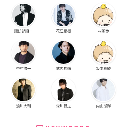
諏訪部順一
花江夏樹
村瀬歩
中村悠一
武内駿輔
坂本真綾
浪川大輔
森川智之
内山昂輝