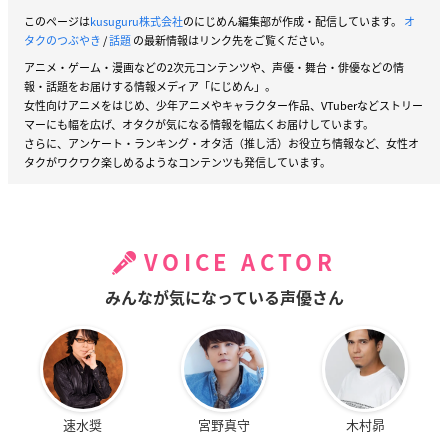
このページは
kusuguru株式会社
のにじめん編集部が作成・配信しています。
オ
タクのつぶやき
/
話題
の最新情報はリンク先をご覧ください。
アニメ・ゲーム・漫画などの2次元コンテンツや、声優・舞台・俳優などの情
報・話題をお届けする情報メディア「にじめん」。
女性向けアニメをはじめ、少年アニメやキャラクター作品、VTuberなどストリー
マーにも幅を広げ、オタクが気になる情報を幅広くお届けしています。
さらに、アンケート・ランキング・オタ活（推し活）お役立ち情報など、女性オ
タクがワクワク楽しめるようなコンテンツも発信しています。
VOICE ACTOR
みんなが気になっている声優さん
速水奨
宮野真守
木村昴