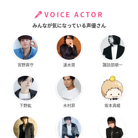
VOICE ACTOR
みんなが気になっている声優さん
宮野真守
速水奨
諏訪部順一
下野紘
木村昴
坂本真綾