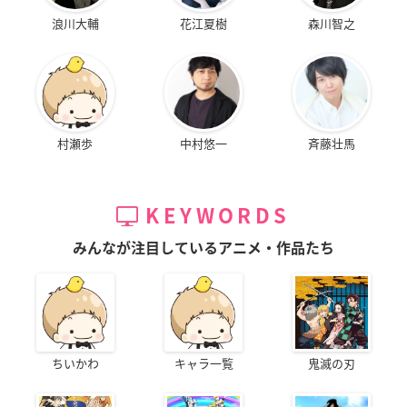
浪川大輔
花江夏樹
森川智之
村瀬歩
中村悠一
斉藤壮馬
KEYWORDS
みんなが注目しているアニメ・作品たち
ちいかわ
キャラ一覧
鬼滅の刃