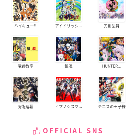
ハイキュー!!
アイドリッシ...
刀剣乱舞
暗殺教室
銀魂
HUNTER...
呪術廻戦
ヒプノシスマ...
テニスの王子様
OFFICIAL SNS