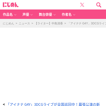
神
に
戸
じ
担
め
当：
ん
四
葉
作品名
声優
舞台俳優
作者名
環
&
亥
清
にじめん
>
ニュース
>
【ライター】中島清香
>
「アイナナ G4Y」3DCG
悠
会
場
先
行
販
売
会
場
先
行
販
売
B
4
シ
ョ
ッ
ピ
ン
グ
バ
ッ
グ
-
ア
ニ
メ
情
報
サ
イ
ト
に
「アイナナ G4Y」3DCGライブが全国巡回中！幕張公演の新
<
じ