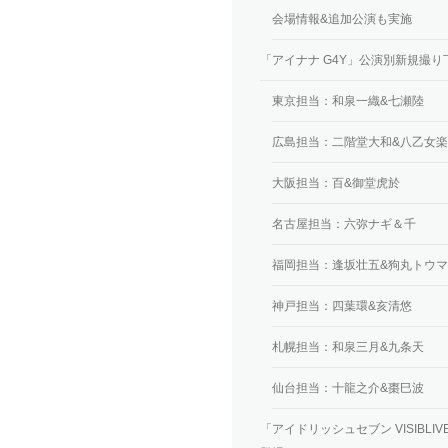
会場情報&追加公演も実施
「アイナナ G4Y」公演別新規撮
東京担当：和泉一織&七瀬陸
広島担当：二階堂大和&八乙女楽
大阪担当：百&御堂虎於
名古屋担当：六弥ナギ＆千
福岡担当：逢坂壮五&狗丸トウマ
神戸担当：四葉環&亥清悠
札幌担当：和泉三月&九条天
仙台担当：十龍之介&棗巳波
「アイドリッシュセブン VISIBLIVE