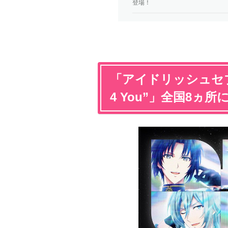
登場！
「アイドリッシュセブン V
4 You”」全国8ヵ