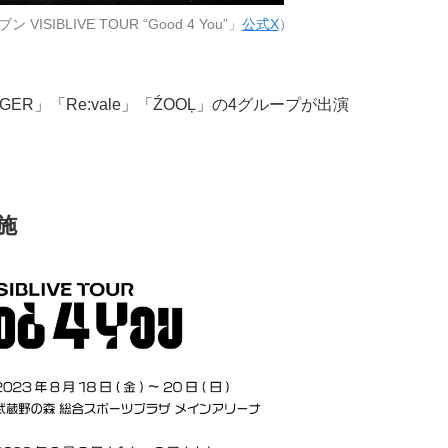
IBLIVE TOUR “Good 4 You”」
公式X
）
IGGER」「Re:vale」「ŹOOĻ」の4グループが出演
施