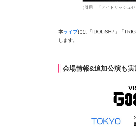
（引用：「アイドリッシュセブン VIS
本
ライブ
には「IDOLiSH7」「TR
します。
会場情報&追加公演も実