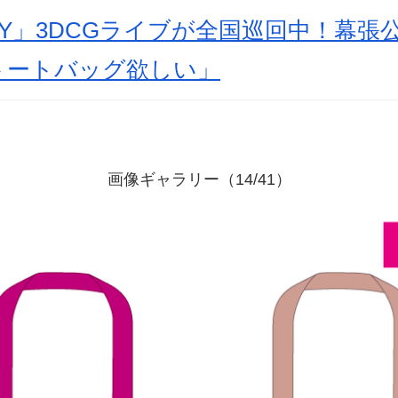
4Y」3DCGライブが全国巡回中！幕張
トートバッグ欲しい」
画像ギャラリー（14/41）