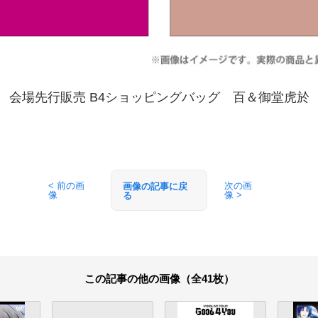
会場先行販売 B4ショッピングバッグ 百＆御堂虎於
< 前の画
次の画
画像の記事に戻
像
像 >
る
この記事の他の画像（全41枚）