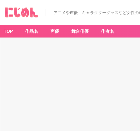
会
場
先
アニメや声優、キャラクターグッズなど女性の
行
販
売
B
4
TOP
作品名
声優
舞台俳優
作者名
シ
ョ
ッ
ピ
ン
グ
バ
ッ
グ
百
＆
御
堂
虎
於
-
ア
ニ
メ
情
報
サ
イ
ト
に
じ
め
ん