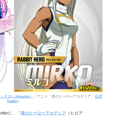
ックス)（Amazon）
／アニメ「僕のヒーローアカデミア」
公式
Twitter
）
terに、「
僕のヒーローアカデミア
（ヒロア