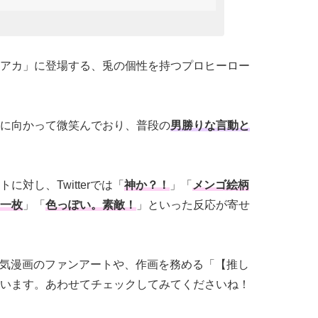
アカ」に登場する、兎の個性を持つプロヒーロー
に向かって微笑んでおり、
普段の
男勝りな言動と
対し、Twitterでは「
神か？！
」「
メンゴ絵柄
一枚
」「
色っぽい。素敵！
」といった反応が寄せ
て、人気漫画のファンアートや、作画を務める「【推し
います。あわせてチェックしてみてくださいね！