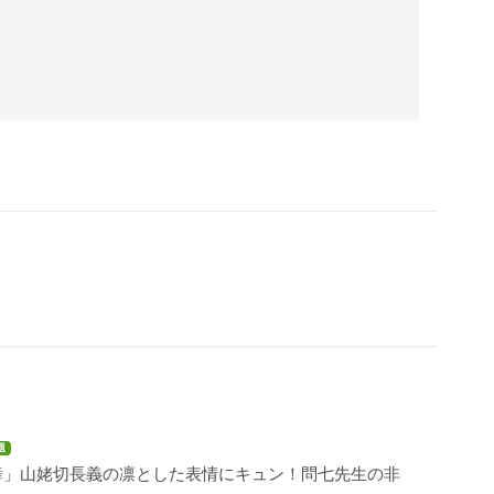
題
舞」山姥切長義の凛とした表情にキュン！問七先生の非