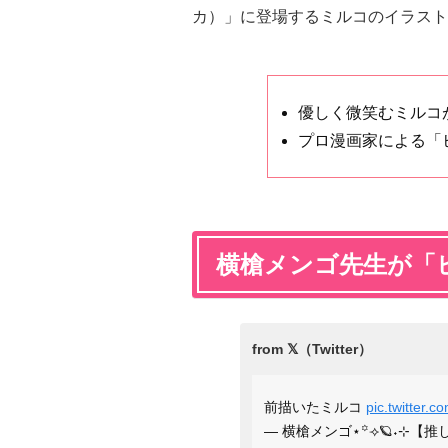
カ）」に登場するミルコのイラスト
優しく微笑むミルコ
プロ漫画家による「
横槍メンゴ先生が「
前描いたミルコ
pic.twitter.
— 横槍メンゴ‎⋆꙳⟢🪐˖⊹【推し