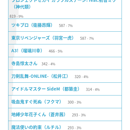
プロジェクトセカイ カラフルステージ! feat.初音ミク
（神代類）
819
9%
587
ツキプロ（衛藤昂輝）
7%
587
東京リベンジャーズ（羽宮一虎）
7%
466
A3!（瑠璃川幸）
5%
342
寺島惇太さん
4%
320
刀剣乱舞-ONLINE-（松井江）
4%
314
アイドルマスター SideM（都築圭）
4%
300
吸血鬼すぐ死ぬ（フクマ）
3%
293
地縛少年花子くん（蒼井茜）
3%
293
魔法使いの約束（ルチル）
3%