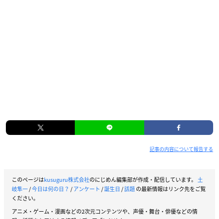
記事の内容について報告する
このページは
kusuguru株式会社
のにじめん編集部が作成・配信しています。
土
岐隼一
/
今日は何の日？
/
アンケート
/
誕生日
/
話題
の最新情報はリンク先をご覧
ください。
アニメ・ゲーム・漫画などの2次元コンテンツや、声優・舞台・俳優などの情