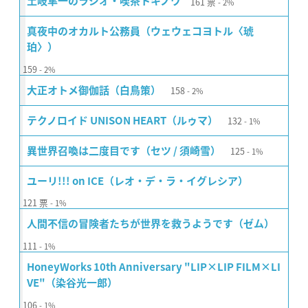
161
票
土岐隼一のラジオ・喫茶トキノワ
2%
真夜中のオカルト公務員（ウェウェコヨトル〈琥
珀〉）
159
2%
158
大正オトメ御伽話（白鳥策）
2%
132
テクノロイド UNISON HEART（ルゥマ）
1%
125
異世界召喚は二度目です（セツ / 須崎雪）
1%
ユーリ!!! on ICE（レオ・デ・ラ・イグレシア）
121
票
1%
人間不信の冒険者たちが世界を救うようです（ゼム）
111
1%
HoneyWorks 10th Anniversary "LIP×LIP FILM×LI
VE"（染谷光一郎）
106
1%