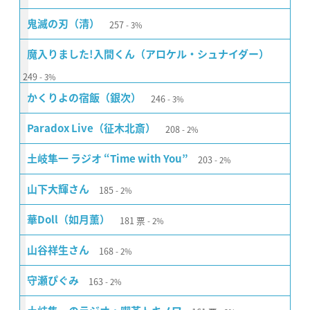
257
鬼滅の刃（清）
3%
魔入りました!入間くん（アロケル・シュナイダー）
249
3%
246
かくりよの宿飯（銀次）
3%
208
Paradox Live（征木北斎）
2%
203
土岐隼一 ラジオ “Time with You”
2%
185
山下大輝さん
2%
181
票
華Doll（如月薫）
2%
168
山谷祥生さん
2%
163
守瀬ぴぐみ
2%