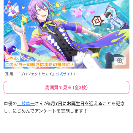
（引用：「プロジェクトセカイ」
公式サイト
）
高画質で見る (全2枚)
声優の
土岐隼一
さんが
ことを記念
5月7日にお誕生日を迎える
し、にじめんでアンケートを実施します！