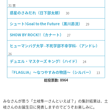
31
票
30
惑星のさみだれ（日下部太朗）
29
シュート!Goal to the Future（黒川昴流）
27
SHOW BY ROCK!!（カナート）
ヒューマンバグ大学 -不死学部不幸学科-（アンドレ）
26
24
デュエル・マスターズ キング!（ハイド）
13
『FLAGLIA』〜なつやすみの物語〜（シルバー）
総投票数: 8964
みなさんが思う「土岐隼一さんといえば？」の集計結果は、土
岐さんのお誕生日に発表しますのでどうぞお楽しみに。