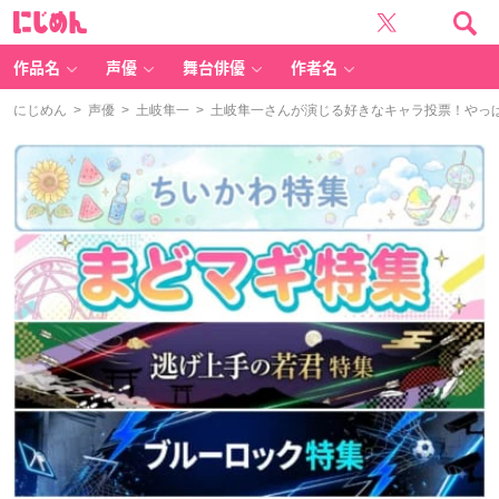
に
じ
め
ん
作品名
声優
舞台俳優
作者名
にじめん
>
声優
>
土岐隼一
> 土岐隼一さんが演じる好きなキャラ投票！やっ