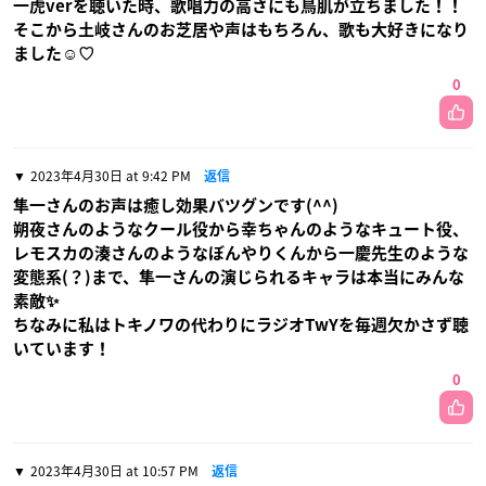
一虎verを聴いた時、歌唱力の高さにも鳥肌が立ちました！！
そこから土岐さんのお芝居や声はもちろん、歌も大好きになり
ました☺︎♡
0
2023年4月30日 at 9:42 PM
返信
隼一さんのお声は癒し効果バツグンです(^^)
朔夜さんのようなクール役から幸ちゃんのようなキュート役、
レモスカの湊さんのようなぼんやりくんから一慶先生のような
変態系(？)まで、隼一さんの演じられるキャラは本当にみんな
素敵✨
ちなみに私はトキノワの代わりにラジオTwYを毎週欠かさず聴
いています！
0
2023年4月30日 at 10:57 PM
返信