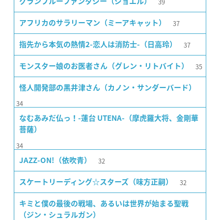
39
グランブルーファンタジー（ジョエル）
37
アフリカのサラリーマン（ミーアキャット）
37
指先から本気の熱情2-恋人は消防士-（日高玲）
35
モンスター娘のお医者さん（グレン・リトバイト）
怪人開発部の黒井津さん（カノン・サンダーバード）
34
なむあみだ仏っ！-蓮台 UTENA-（摩虎羅大将、金剛華
菩薩）
34
32
JAZZ-ON!（依吹青）
32
スケートリーディング☆スターズ（味方正嗣）
キミと僕の最後の戦場、あるいは世界が始まる聖戦
（ジン・シュラルガン）