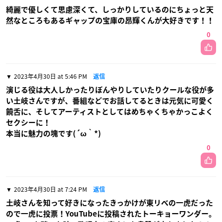
綺麗で優しくて思慮深くて、しっかりしているのにちょっと天
然なところもあるギャップの宝庫の昂輝くんが大好きです！！
0
2023年4月30日 at 5:46 PM
返信
演じる役は大人しかったりぼんやりしていたりクールな役が多
い土岐さんですが、番組などでお話してるときは元気に可愛く
饒舌に、そしてアーティストとしてはめちゃくちゃかっこよく
セクシーに！
本当に魅力の塊です(⁠⁠´⁠ω⁠｀*⁠)
0
2023年4月30日 at 7:24 PM
返信
土岐さんを知って好きになったきっかけが東リべの一虎だった
ので一虎に投票！YouTubeに投稿されたトーキョーワンダー。