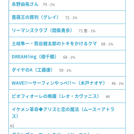
79
永野由祐さん
1%
72
薔薇王の葬列（グレイ）
1%
71
票
リーマンズクラブ（間柴勇歩）
1%
68
土岐隼一・熊谷健太郎のトキをかけるクマ
1%
68
DREAM!ing（槙千鶴）
1%
59
ダイヤのA（工藤康）
1%
46
WAVE!!〜サーフィンやっぺ!!〜（木戸ナオヤ）
1%
44
ピオフィオーレの晩鐘（レオ・カヴァニス）
イケメン革命◆アリスと恋の魔法（ムース＝アトラ
ス）
43