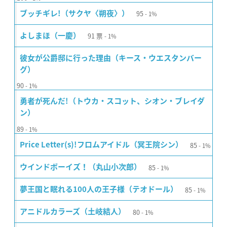
95
ブッチギレ!（サクヤ〈朔夜〉）
1%
91
票
よしまほ（一慶）
1%
彼女が公爵邸に行った理由（キース・ウエスタンバー
グ）
90
1%
勇者が死んだ!（トウカ・スコット、シオン・ブレイダ
ン）
89
1%
85
Price Letter(s)!フロムアイドル（冥王院シン）
1%
85
ウインドボーイズ！（丸山小次郎）
1%
85
夢王国と眠れる100人の王子様（テオドール）
1%
80
アニドルカラーズ（土岐結人）
1%