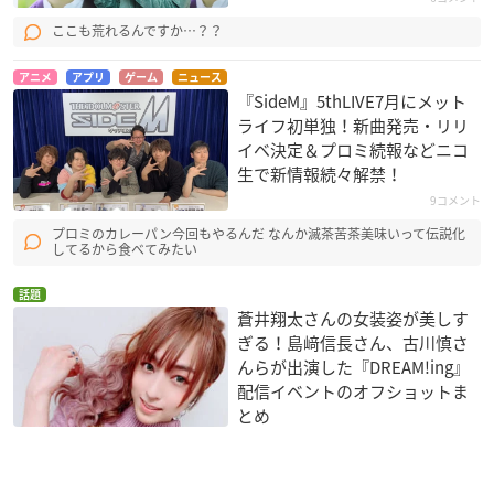
ここも荒れるんですか…？？
アニメ
アプリ
ゲーム
ニュース
『SideM』5thLIVE7月にメット
ライフ初単独！新曲発売・リリ
イベ決定＆プロミ続報などニコ
生で新情報続々解禁！
9コメント
プロミのカレーパン今回もやるんだ なんか滅茶苦茶美味いって伝説化
してるから食べてみたい
話題
蒼井翔太さんの女装姿が美しす
ぎる！島﨑信長さん、古川慎さ
んらが出演した『DREAM!ing』
配信イベントのオフショットま
とめ