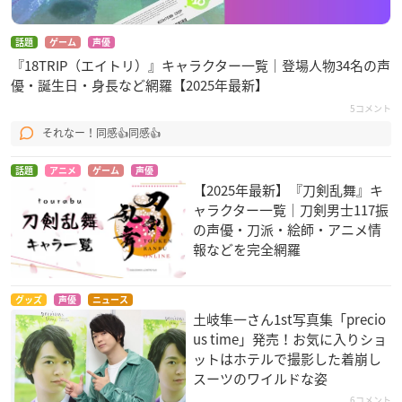
話題
ゲーム
声優
『18TRIP（エイトリ）』キャラクター一覧｜登場人物34名の声
優・誕生日・身長など網羅【2025年最新】
5コメント
それなー！同感👍同感👍
話題
アニメ
ゲーム
声優
【2025年最新】『刀剣乱舞』キ
ャラクター一覧｜刀剣男士117振
の声優・刀派・絵師・アニメ情
報などを完全網羅
グッズ
声優
ニュース
土岐隼一さん1st写真集「precio
us time」発売！お気に入りショ
ットはホテルで撮影した着崩し
スーツのワイルドな姿
6コメント