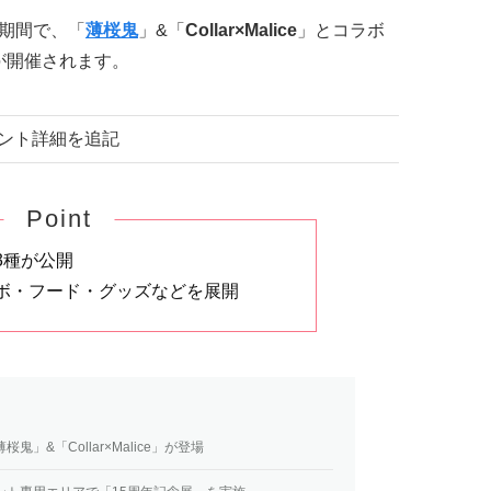
)の期間で、「
薄桜鬼
」&「
Collar×Malice
」とコラボ
が開催されます。
イベント詳細を追記
Point
3種が公開
ボ・フード・グッズなどを展開
桜鬼」&「Collar×Malice」が登場