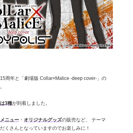
周年と「劇場版 Collar×Malice -deep cover-」の
。
は3種
が到着しました。
メニュー
・
オリジナルグッズ
の販売など、 テーマ
だくさんとなっていますのでお楽しみに！