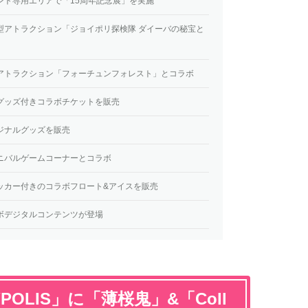
」イベント専用エリアで「15周年記念展」を実施
」回遊型アトラクション「ジョイポリ探検隊 ダイーバの秘宝と
」占いアトラクション「フォーチュンフォレスト」とコラボ
」限定グッズ付きコラボチケットを販売
オリジナルグッズを販売
」カーニバルゲームコーナーとコラボ
」ステッカー付きのコラボフロート&アイスを販売
」コラボデジタルコンテンツが登場
POLIS
」に「薄桜鬼」&「
Coll