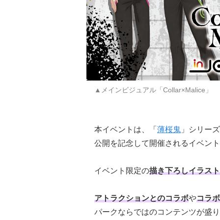
▲メインビジュアル「Collar×Malice」
本イベントは、「
薄桜鬼
」シリーズ15
公開を記念して開催されるイベント
イベント限定の
描き下ろしイラスト
アトラクションとのコラボ
や
コラボ
パークならではのコンテンツが盛り