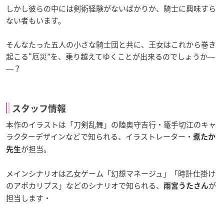
しかし彼らの中には剣術経験がないばかりか、騎士に興味すら
ない者もいます。
そんなたった五人の小さな騎士団と共に、王女はこれから巻き
起こる“厄災”を、乗り越えてゆくことが出来るのでしょうか―
―？
スタッフ情報
本作のイラストは「刀剣乱舞」の陸奥守吉行・篭手切江のキャ
ラクターデザインなどで知られる、イラストレーター・
煮たか
が担当。
先生
メインシナリオは乙女ゲーム「幻想マネージュ」「時計仕掛け
のアポカリプス」などのシナリオで知られる、
が
雨宮うたさん
担当します・