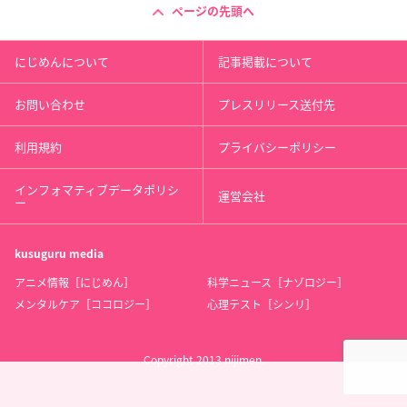
ページの先頭へ
にじめんについて
記事掲載について
お問い合わせ
プレスリリース送付先
利用規約
プライバシーポリシー
インフォマティブデータポリシ
運営会社
ー
kusuguru
media
アニメ情報［にじめん］
科学ニュース［ナゾロジー］
メンタルケア［ココロジー］
心理テスト［シンリ］
Copyright 2013 nijimen.