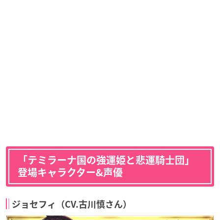
「テミラーナ国の強運姫と悲運騎士団」
登場キャラクター&声優
ジョセフィ（CV.古川慎さん）