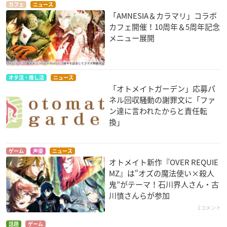
カフェ
ニュース
「AMNESIA＆カラマリ」コラボ
カフェ開催！10周年＆5周年記念
メニュー展開
オタ活・推し活
ニュース
「オトメイトガーデン」応募パ
ネル回収騒動の謝罪文に「ファ
ン達に言われたからと責任転
換」
ゲーム
声優
ニュース
オトメイト新作『OVER REQUIE
MZ』は“オズの魔法使い×殺人
鬼”がテーマ！石川界人さん・古
川慎さんらが参加
1コメント
話題
ゲーム