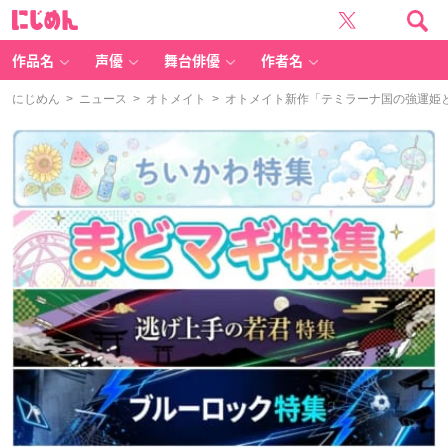
に
じ
め
ん
作品名
声優
舞台俳優
作者名
にじめん
>
ニュース
>
オトメイト
> オトメイト新作「テミラーナ国の強運姫