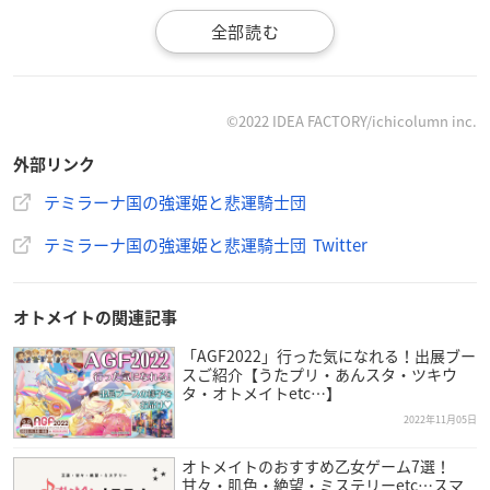
【対応機種】
Nintendo Switch™ / Nintendo Switch™ Lite
【ジャンル】
©2022 IDEA FACTORY/ichicolumn inc.
女性向け恋愛ADV
外部リンク
【CERO】
テミラーナ国の強運姫と悲運騎士団
審査予定
テミラーナ国の強運姫と悲運騎士団 Twitter
【プレイ人数】
1人
オトメイトの関連記事
【スタッフ】
「AGF2022」行った気になれる！出展ブー
スご紹介【うたプリ・あんスタ・ツキウ
企画・監修： 高木亜由美
タ・オトメイトetc…】
イラストレーター： 煮たか
2022年11月05日
メインシナリオライター： 雨宮うた
オープニング主題歌：「ソラレスの花」
オトメイトのおすすめ乙女ゲーム7選！
甘々・肌色・絶望・ミステリーetc…スマ
歌・作詞：秋田知里 作曲・編曲：濱田幹浩（MIT GATHERIN