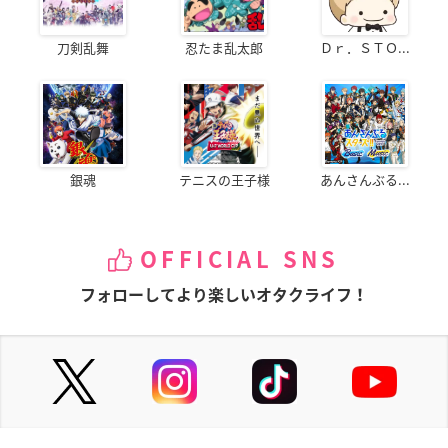
刀剣乱舞
忍たま乱太郎
Ｄｒ．ＳＴＯ...
銀魂
テニスの王子様
あんさんぶる...
OFFICIAL SNS
フォローしてより楽しいオタクライフ！