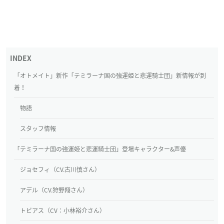
「オトメイト」新作「テミラーナ国の強運姫と悲運騎士団」新情報が到
着！
物語
スタッフ情報
「テミラーナ国の強運姫と悲運騎士団」登場キャラクター&声優
ジョセフィ（CV.古川慎さん）
アデル（CV.狩野翔さん）
トビアス（CV：小林裕介さん）