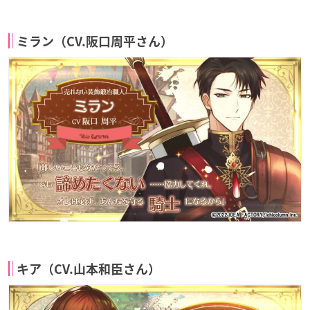
ミラン（CV.阪口周平さん）
キア（CV.山本和臣さん）