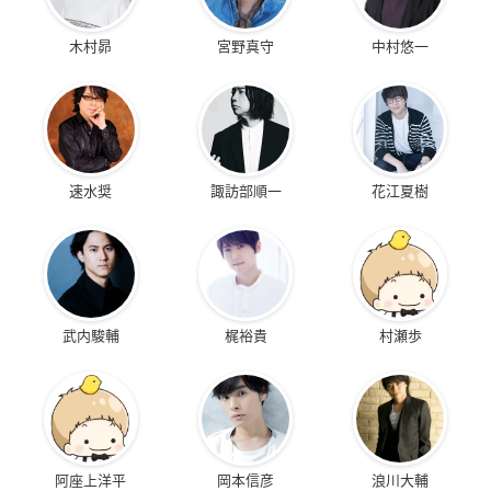
木村昴
宮野真守
中村悠一
速水奨
諏訪部順一
花江夏樹
武内駿輔
梶裕貴
村瀬歩
阿座上洋平
岡本信彦
浪川大輔