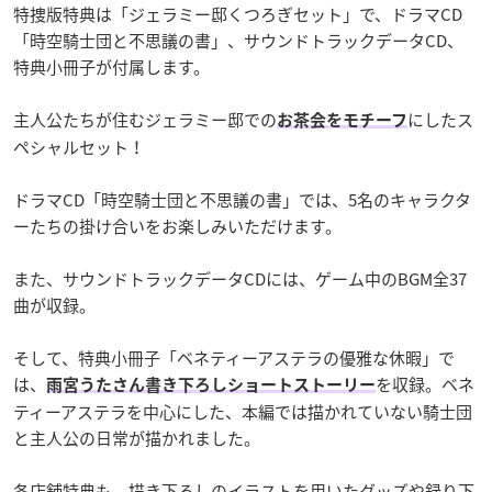
特捜版特典は「ジェラミー邸くつろぎセット」で、ドラマCD
「時空騎士団と不思議の書」、サウンドトラックデータCD、
特典小冊子が付属します。
主人公たちが住むジェラミー邸での
にしたス
お茶会をモチーフ
ペシャルセット！
ドラマCD「時空騎士団と不思議の書」では、5名のキャラクタ
ーたちの掛け合いをお楽しみいただけます。
また、サウンドトラックデータCDには、ゲーム中のBGM全37
曲が収録。
そして、特典小冊子「ベネティーアステラの優雅な休暇」で
は、
を収録。ベネ
雨宮うたさん書き下ろしショートストーリー
ティーアステラを中心にした、本編では描かれていない騎士団
と主人公の日常が描かれました。
各店舗特典も、描き下ろしのイラストを用いたグッズや録り下