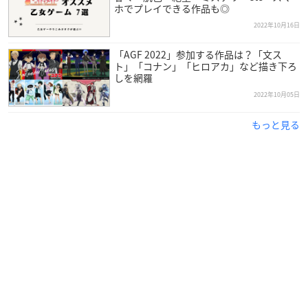
ホでプレイできる作品も◎
G）
2022年10月16日
発売元： アイディアファクトリー
「AGF 2022」参加する作品は？「文ス
【登場人物】
ト」「コナン」「ヒロアカ」など描き下ろ
しを網羅
ジョセフィ（CV.古川慎）
アデル（CV.狩野翔）
2022年10月05日
トビアス（CV.小林裕介）
もっと見る
ミラン（CV.阪口周平）
キア（CV.山本和臣）
※敬称略
アニメイトで購入
Amazonで購入