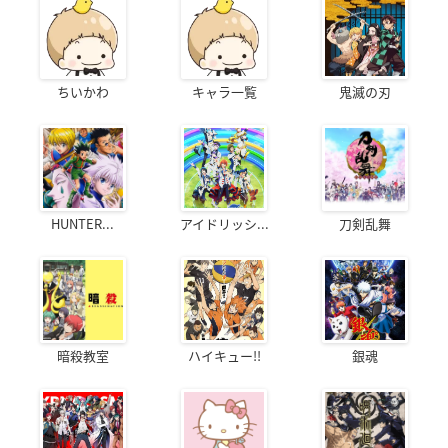
ちいかわ
キャラ一覧
鬼滅の刃
HUNTER...
アイドリッシ...
刀剣乱舞
暗殺教室
ハイキュー!!
銀魂