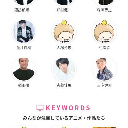
諏訪部順一
鈴村健一
森川智之
花江夏樹
大塚芳忠
村瀬歩
稲田徹
斉藤壮馬
三宅健太
KEYWORDS
みんなが注目しているアニメ・作品たち