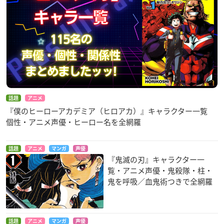
話題
アニメ
『僕のヒーローアカデミア（ヒロアカ）』キャラクター一覧
個性・アニメ声優・ヒーロー名を全網羅
話題
アニメ
マンガ
声優
『鬼滅の刃』キャラクター一
覧・アニメ声優・鬼殺隊・柱・
鬼を呼吸／血鬼術つきで全網羅
話題
アニメ
マンガ
声優