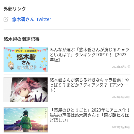
外部リンク
悠木碧さん Twitter
悠木碧の関連記事
みんなが選ぶ「悠木碧さんが演じるキャラ
といえば？」ランキングTOP10！【2023
年版】
2023年3月27日
悠木碧さんが演じる好きなキャラ投票！や
っぱり？まどか？ディアンヌ？【アンケー
ト】
2023年3月20日
「薬屋のひとりごと」2023年にアニメ化！
猫猫の声優は悠木碧さんで「飛び跳ねるほ
ど嬉しい」
2023年2月16日