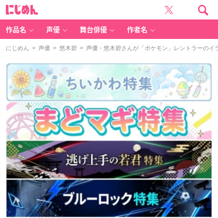
に
じ
め
ん
作品名
声優
舞台俳優
作者名
にじめん
>
声優
>
悠木碧
> 声優・悠木碧さんが「ポケモン」レントラーのイ