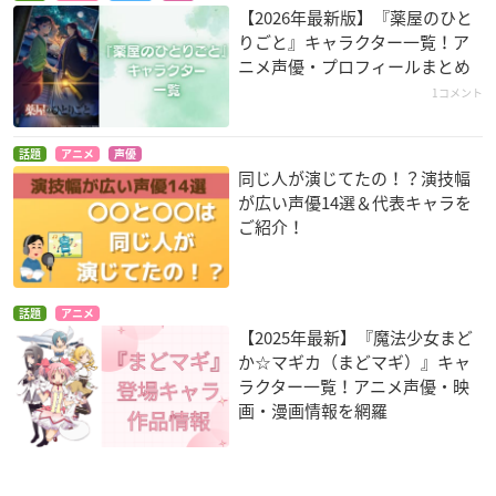
【2026年最新版】『薬屋のひと
りごと』キャラクター一覧！ア
ニメ声優・プロフィールまとめ
1コメント
話題
アニメ
声優
同じ人が演じてたの！？演技幅
が広い声優14選＆代表キャラを
ご紹介！
話題
アニメ
【2025年最新】『魔法少女まど
か☆マギカ（まどマギ）』キャ
ラクター一覧！アニメ声優・映
画・漫画情報を網羅