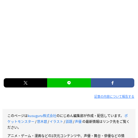
記事の内容について報告する
このページは
kusuguru株式会社
のにじめん編集部が作成・配信しています。
ポ
ケットモンスター
/
悠木碧
/
イラスト
/
話題
/
声優
の最新情報はリンク先をご覧く
ださい。
アニメ・ゲーム・漫画などの2次元コンテンツや、声優・舞台・俳優などの情