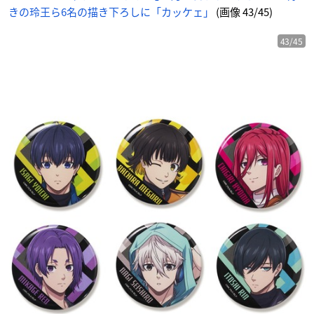
きの玲王ら6名の描き下ろしに「カッケェ」
(画像 43/45)
43/45