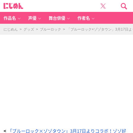
「ブ
に
ル
じ
ー
め
ロ
ん
ッ
ク」
作品名
声優
舞台俳優
作者名
×
「Z
O
Z
にじめん
>
グッズ
>
ブルーロック
>
「ブルーロック×ゾゾタウン」3月17日
O
T
O
W
N」
缶
バ
ッ
ジ
B
O
X
-
ア
ニ
メ
情
報
サ
イ
ト
に
じ
め
ん
「ブルーロック×ゾゾタウン」3月17日よりコラボ！ゾゾ好
<