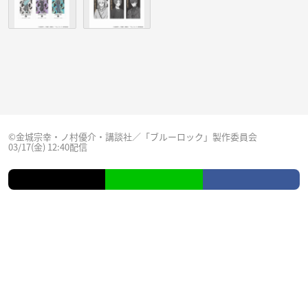
©金城宗幸・ノ村優介・講談社／「ブルーロック」製作委員会
03/17(金) 12:40配信