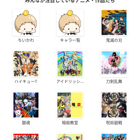
みんなが注目しているアニメ・作品たち
ちいかわ
キャラ一覧
鬼滅の刃
ハイキュー!!
アイドリッシ...
刀剣乱舞
銀魂
暗殺教室
呪術廻戦