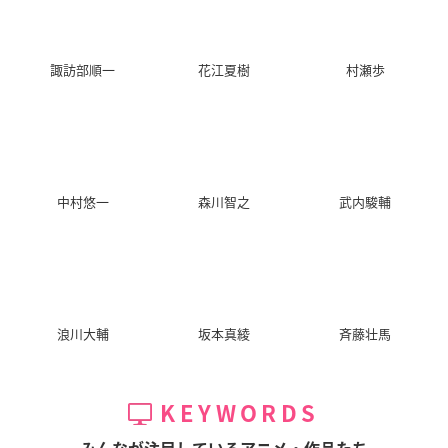
諏訪部順一
花江夏樹
村瀬歩
中村悠一
森川智之
武内駿輔
浪川大輔
坂本真綾
斉藤壮馬
KEYWORDS