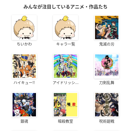
みんなが注目しているアニメ・作品たち
ちいかわ
キャラ一覧
鬼滅の刃
ハイキュー!!
アイドリッシ...
刀剣乱舞
銀魂
暗殺教室
呪術廻戦