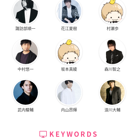
諏訪部順一
花江夏樹
村瀬歩
中村悠一
坂本真綾
森川智之
武内駿輔
内山昂輝
浪川大輔
KEYWORDS