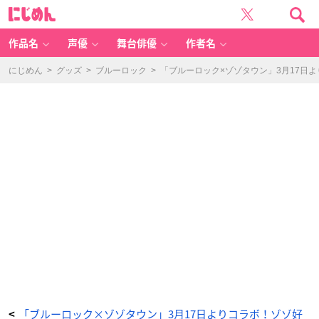
「ブ
に
ル
じ
ー
め
ロ
ん
ッ
ク」
作品名
声優
舞台俳優
作者名
×
「Z
O
Z
にじめん
>
グッズ
>
ブルーロック
>
「ブルーロック×ゾゾタウン」3月17日
O
T
O
W
N」
イ
ン
ス
タ
ン
ト
フ
イ
ル
ム
風
カ
ー
ド
-
ア
ニ
メ
情
報
サ
イ
ト
に
じ
め
ん
「ブルーロック×ゾゾタウン」3月17日よりコラボ！ゾゾ好
<