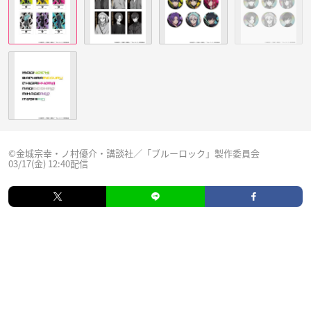
©金城宗幸・ノ村優介・講談社／「ブルーロック」製作委員会
03/17(金) 12:40配信