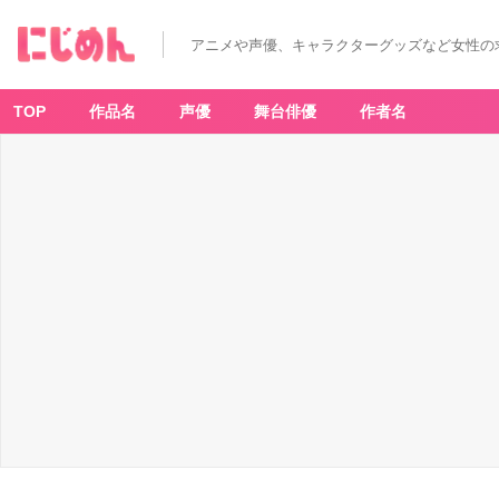
「ブ
ル
ー
アニメや声優、キャラクターグッズなど女性の
ロ
ッ
ク」
×
「Z
TOP
作品名
声優
舞台俳優
作者名
O
Z
O
T
O
W
N」
カ
ッ
ト
ソ
ー
-
ア
ニ
メ
情
報
サ
イ
ト
に
じ
め
ん