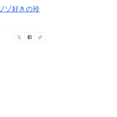
！ゾゾ好きの玲