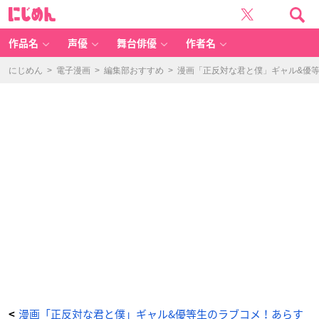
「正
に
反
じ
対
め
な
ん
君
と
作品名
声優
舞台俳優
作者名
僕」
山
田
&
にじめん
>
電子漫画
>
編集部おすすめ
>
漫画「正反対な君と僕」ギャル&優
西
-
ア
ニ
メ
情
報
サ
イ
ト
に
じ
め
ん
漫画「正反対な君と僕」ギャル&優等生のラブコメ！あらす
<