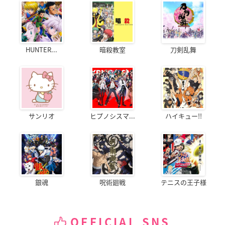
HUNTER...
暗殺教室
刀剣乱舞
サンリオ
ヒプノシスマ...
ハイキュー!!
銀魂
呪術廻戦
テニスの王子様
OFFICIAL SNS