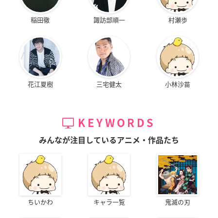
稲田徹
諏訪部順一
村瀬歩
花江夏樹
三宅健太
小林沙苗
KEYWORDS
みんなが注目しているアニメ・作品たち
ちいかわ
キャラ一覧
鬼滅の刃