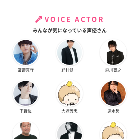
VOICE ACTOR
みんなが気になっている声優さん
宮野真守
鈴村健一
森川智之
下野紘
大塚芳忠
速水奨