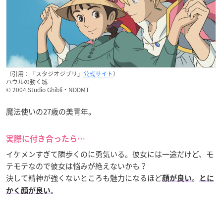
（引用：「スタジオジブリ」
公式サイト
）
ハウルの動く城
© 2004 Studio Ghibli・NDDMT
魔法使いの27歳の美青年。
実際に付き合ったら…
イケメンすぎて隣歩くのに勇気いる。彼女には一途だけど、モ
テモテなので彼女は悩みが絶えないかも？
決して精神が強くないところも魅力になるほど
。
顔が良い
とに
。
かく顔が良い