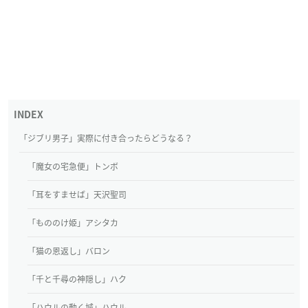
「ジブリ男子」実際に付き合ったらどうなる？
「魔女の宅急便」トンボ
「耳をすませば」天沢聖司
「もののけ姫」アシタカ
「猫の恩返し」バロン
「千と千尋の神隠し」ハク
「ハウルの動く城」ハウル