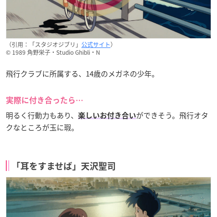
（引用：「スタジオジブリ」
公式サイト
）
© 1989 角野栄子・Studio Ghibli・N
飛行クラブに所属する、14歳のメガネの少年。
実際に付き合ったら…
明るく行動力もあり、
ができそう。飛行オタ
楽しいお付き合い
クなところが玉に瑕。
「耳をすませば」天沢聖司