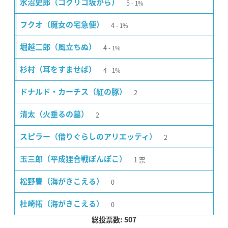
5
水沼史郎（コクリコ坂から）
1%
4
フクオ（魔女の宅急便）
1%
4
堀越二郎（風立ちぬ）
1%
4
杉村（耳をすませば）
1%
2
ドナルド・カーチス（紅の豚）
2
清太（火垂るの墓）
2
スピラー（借りぐらしのアリエッティ）
1
票
玉三郎（平成狸合戦ぽんぽこ）
0
松野豊（海がきこえる）
0
杜崎拓（海がきこえる）
総投票数: 507