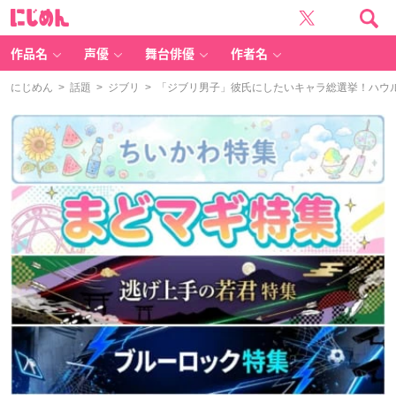
に
じ
め
ん
作品名
声優
舞台俳優
作者名
にじめん
>
話題
>
ジブリ
> 「ジブリ男子」彼氏にしたいキャラ総選挙！ハウ