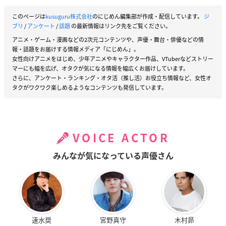
このページは
kusuguru株式会社
のにじめん編集部が作成・配信しています。
ジ
ブリ
/
アンケート
/
話題
の最新情報はリンク先をご覧ください。
アニメ・ゲーム・漫画などの2次元コンテンツや、声優・舞台・俳優などの情
報・話題をお届けする情報メディア「にじめん」。
女性向けアニメをはじめ、少年アニメやキャラクター作品、VTuberなどストリー
マーにも幅を広げ、オタクが気になる情報を幅広くお届けしています。
さらに、アンケート・ランキング・オタ活（推し活）お役立ち情報など、女性オ
タクがワクワク楽しめるようなコンテンツも発信しています。
VOICE ACTOR
みんなが気になっている声優さん
速水奨
宮野真守
木村昴