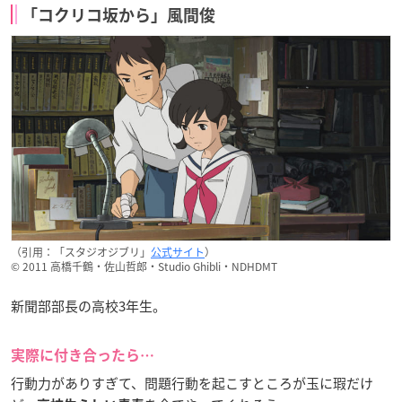
「コクリコ坂から」風間俊
（引用：「スタジオジブリ」
公式サイト
）
© 2011 高橋千鶴・佐山哲郎・Studio Ghibli・NDHDMT
新聞部部長の高校3年生。
実際に付き合ったら…
行動力がありすぎて、問題行動を起こすところが玉に瑕だけ