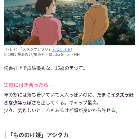
（引用：「スタジオジブリ」
公式サイト
）
© 1995 柊あおい/集英社・Studio Ghibli・NH
読書好きで成績優秀な、15歳の美少年。
実際に付き合ったら…
年の割には落ち着いていて大人っぽいのに、たまに
イタズラ好
を出してくる。ギャップ最高。
きな少年っぽさ
少々、気難しいところもあるけど顔が良いから許せる。
「もののけ姫」アシタカ