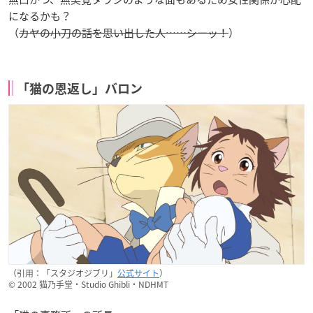
になるかも？
（
カヤの小刀の話を思い出した人……シーッ！
）
「猫の恩返し」バロン
（引用：「スタジオジブリ」
公式サイト
）
© 2002 猫乃手堂・Studio Ghibli・NDHMT