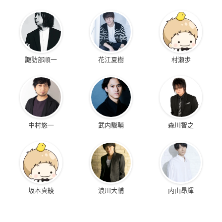
諏訪部順一
花江夏樹
村瀬歩
中村悠一
武内駿輔
森川智之
坂本真綾
浪川大輔
内山昂輝