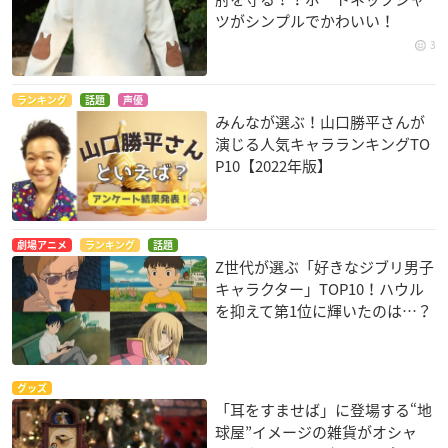
ツがシンプルでかわいい！
3
ランキング
話題
声優
みんなが選ぶ！山口勝平さんが
演じる人気キャラランキングTO
P10【2022年版】
劇場アニメ
ランキング
話題
Z世代が選ぶ「好きなジブリ男子
キャラクター」TOP10！ハウル
を抑えて第1位に輝いたのは…？
グッズ
「耳をすませば」に登場する“地
球屋”イメージの雑貨がオシャ