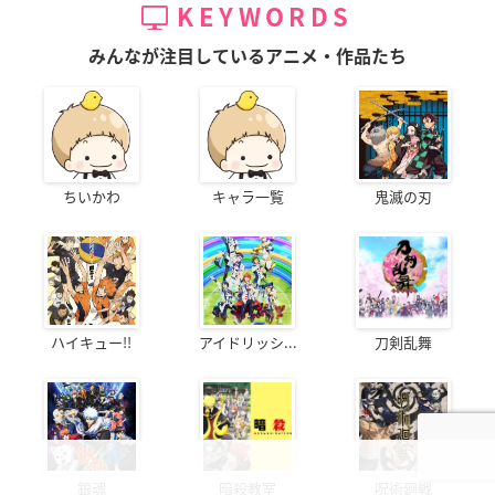
KEYWORDS
みんなが注目しているアニメ・作品たち
ちいかわ
キャラ一覧
鬼滅の刃
ハイキュー!!
アイドリッシ...
刀剣乱舞
銀魂
暗殺教室
呪術廻戦