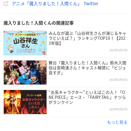
アニメ「魔入りました！入間くん」 Twitter
（埼玉県さいたま市大宮区桜木町1-6-2 そごう大宮店8階）
新潟ロフト
（新潟県新潟市中央区万代1-5-1 ラブラ万代5階）
魔入りました！入間くんの関連記事
栄ロフト
みんなが選ぶ「山谷祥生さんが演じるキャ
（愛知県名古屋市中区栄三丁目4番5号 SAKAE NOVA 3～6F）
ラといえば？」ランキングTOP10！【202
横浜ロフト
3年版】
（神奈川県横浜市西区高島2-18-1 そごう横浜店7階）
2023年2月15日
舞台「魔入りました！入間くん」鈴木入間
役は宮崎湧さん！キャスト解禁に「ビジュ
良すぎ」
2023年2月06日
😈デビっとニュース💫
魔入りました！入間くん
のPOP UP STOREが、池袋ロフトを
“炎系キャラクター”といえばこの人！「O
NE PIECE」エース・「FAIRY TAIL」ナツら
皮切りに全8店舗にて開催決定！
がランクイン
ホワイトデーのプレゼントを持った描き下ろしイラストを
2023年2月05日
公開💝✨
購入特典のハート型カードもご用意して、皆様のお越しを
もっと見る
お待ちしております！