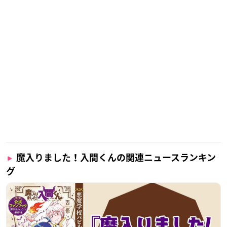
詳細は→
https://t.co/dEDxwJjxTI
#入間くん
pic.twitter.co
m/5rt8ChwiVA
— アニメ『魔入りました！入間くん』【NEP公式】 (@nep
_irumakun)
February 20, 2023
魔入りました！入間くんの関連ニュースランキン
グ