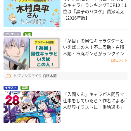
るキャラ」ランキングTOP10！1
位は『黒子のバスケ』黄瀬涼太
【2026年版】
アンケート
話題
「糸目」の男性キャラクターと
いえばこの人！不二周助・白膠
木簓・市丸ギンらがランクイン
125コメント
ヒプノシスマイク 白膠木簓
イラスト
話題
「入間くん」キャラが人間界で
仕事をしていたら？作者によるif
人間界イラストに「供給過多」