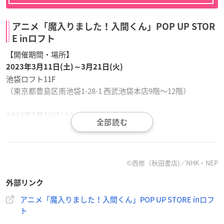
アニメ「魔入りました！入間くん」POP UP STOR
E inロフト
【開催期間・場所】
2023年3月11日(土)～3月21日(火)
池袋ロフト11F
（東京都豊島区南池袋1-28-1 西武池袋本店9階～12階）
2023年3月18日(土)～3月26日(日)
千葉ロフト
（千葉県千葉市中央区新町1000 そごう千葉店8階）
梅田ロフト
（大阪府大阪市北区茶屋町16-7）
©西修（秋田書店)／NHK・NEP
広島ロフト
外部リンク
（広島県広島市中区基町6-27 そごう広島店新館8階）
アニメ「魔入りました！入間くん」POP UP STORE inロフ
ト
2023年4月1日(土)～4月8日(土)
大宮ロフト