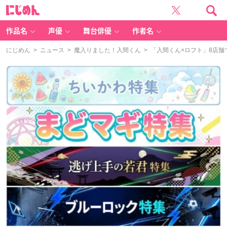
に
じ
め
ん
作品名
声優
舞台俳優
作者名
にじめん
>
ニュース
>
魔入りました！入間くん
> 「入間くん×ロフト」8店