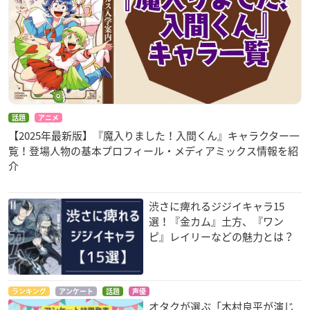
話題
アニメ
【2025年最新版】『魔入りました！入間くん』キャラクター一
覧！登場人物の基本プロフィール・メディアミックス情報を紹
介
渋さに痺れるジジイキャラ15
選！『金カム』土方、『ワン
ピ』レイリーなどの魅力とは？
ランキング
アンケート
話題
声優
オタクが選ぶ「木村良平が演じ