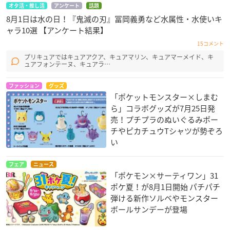
オタ活・推し活
アンケート
話題
8月1日は水の日！『鬼滅の刃』冨岡義勇など水属性・水使いキ
ャラ10選 【アンケート結果】
15コメント
プリキュアではキュアアクア、キュアマリン、キュアマーメイド、キ
ュアフォンテーヌ、キュアラ…
ファッション
グッズ
「ポケットモンスター×しまむ
ら」コラボグッズが7月25日発
売！プチプラのぬいぐるみポー
チやピカチュウTシャツが勢ぞろ
い
フェア
ニュース
「ポケモン×サーティワン」31
ポケ夏！が8月1日開始 パチパチ
弾ける新作ソルベやモンスター
ボールサンデーが登場