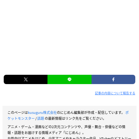
記事の内容について報告する
このページは
kusuguru株式会社
のにじめん編集部が作成・配信しています。
ポ
ケットモンスター
/
話題
の最新情報はリンク先をご覧ください。
アニメ・ゲーム・漫画などの2次元コンテンツや、声優・舞台・俳優などの情
報・話題をお届けする情報メディア「にじめん」。
女性向けアニメをはじめ、少年アニメやキャラクター作品、VTuberなどストリー