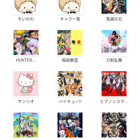
ちいかわ
キャラ一覧
鬼滅の刃
HUNTER...
暗殺教室
刀剣乱舞
サンリオ
ハイキュー!!
ヒプノシスマ...