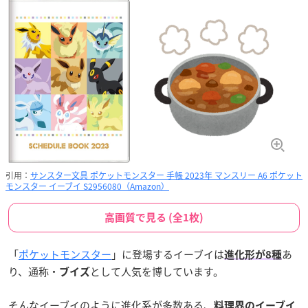
引用：
サンスター文具 ポケットモンスター 手帳 2023年 マンスリー A6 ポケット
モンスター イーブイ S2956080（Amazon）
高画質で見る (全1枚)
「
ポケットモンスター
」に登場するイーブイは
あ
進化形が8種
り、通称・
として人気を博しています。
ブイズ
そんなイーブイのように進化系が多数ある、
料理界のイーブイ