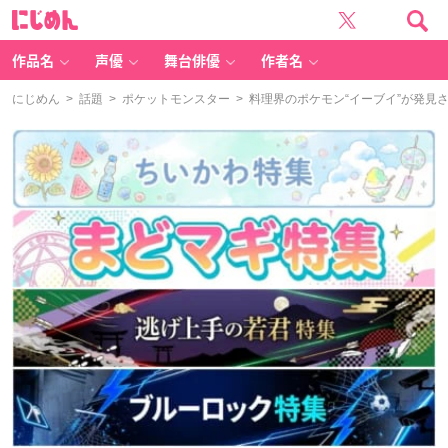
に
じ
め
ん
作品名
声優
舞台俳優
作者名
にじめん
>
話題
>
ポケットモンスター
> 料理界のポケモン“イーブイ”が発