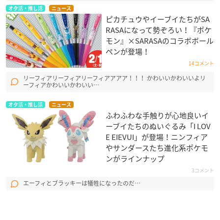
オタ活・推し活
ニュース
ピカチュウやイーブイたちがSA
RASAになって勢ぞろい！『ポケ
モン』×SARASAのコラボボール
ペンが登場！
14コメント
リーフィアリーフィアリーフィアアアア！！！ かわいいかわいいよリ
ーフィアかわいいかわいい…
オタ活・推し活
ニュース
ふわふわな手触りが心地良いイ
ーブイたちのぬいぐるみ「I LOV
E EIEVUI」が登場！ニンフィア
やサンダースたち進化系ポケモ
ンがラインナップ
3コメント
エーフィとブラッキーは犠牲になったのだ…