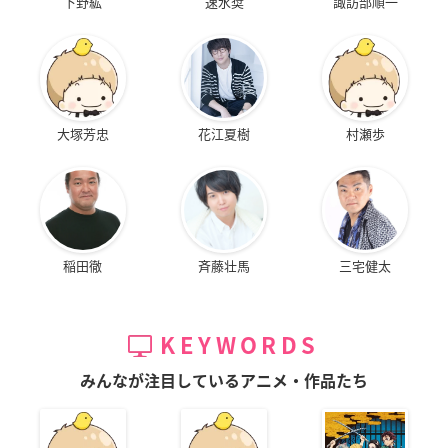
下野紘
速水奨
諏訪部順一
大塚芳忠
花江夏樹
村瀬歩
稲田徹
斉藤壮馬
三宅健太
KEYWORDS
みんなが注目しているアニメ・作品たち