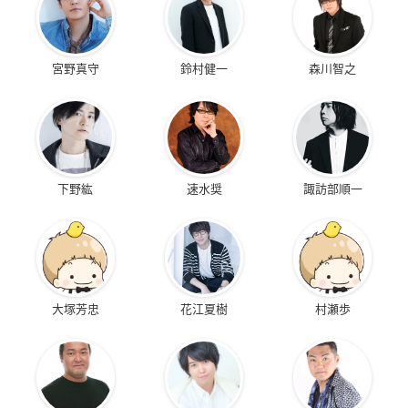
宮野真守
鈴村健一
森川智之
下野紘
速水奨
諏訪部順一
大塚芳忠
花江夏樹
村瀬歩