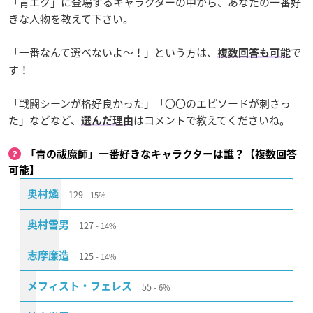
「青エク」に登場するキャラクターの中から、あなたの一番好
きな人物を教えて下さい。
「一番なんて選べないよ〜！」という方は、
で
複数回答も可能
す！
「戦闘シーンが格好良かった」「〇〇のエピソードが刺さっ
た」などなど、
はコメントで教えてくださいね。
選んだ理由
「青の祓魔師」一番好きなキャラクターは誰？【複数回答
可能】
129
奥村燐
15%
127
奥村雪男
14%
125
志摩廉造
14%
55
メフィスト・フェレス
6%