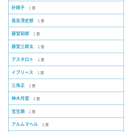
1
票
朴朔子
1
票
長友清史郎
1
票
藤堂和郎
1
票
藤堂三郎太
1
票
アスタロト
1
票
イブリース
1
票
三角正
1
票
神木月雲
1
票
宝生錦
1
票
アルムマヘル