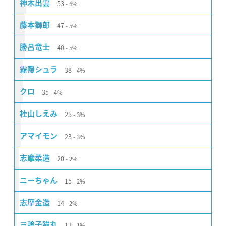
53
神木出雲
6%
47
藤本獅郎
5%
40
勝呂竜士
5%
38
霧隠シュラ
4%
35
クロ
4%
25
杜山しえみ
3%
23
アマイモン
3%
20
志摩柔造
2%
15
ニーちゃん
2%
14
志摩金造
2%
13
三輪子猫丸
1%