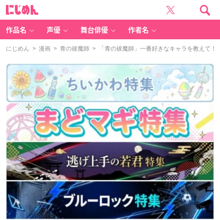
に
じ
め
ん
作品名
声優
舞台俳優
作者名
にじめん
>
漫画
>
青の祓魔師
> 「青の祓魔師」一番好きなキャラを教えて！