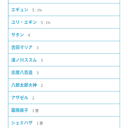
5
エギュン
1%
5
ユリ・エギン
1%
4
サタン
3
吉田マリア
3
湯ノ川ススム
3
志摩八百造
2
八郎太郎大神
2
アザゼル
1
票
霧隠辰子
1
票
シェミハザ