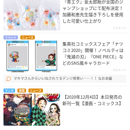
『青エク』金太郎飴が全国のジ
ャンプショップにて配布決定！
加藤和恵先生描き下ろしを使用
した可愛い仕上がり
1コメント
イベント
ニュース
集英社コミックスフェア「ナツ
コミ2020」開催！ノベルティは
『鬼滅の刃』『ONE PIECE』な
どのSNS風キャラカード
4コメント
マキマさんからいいねされてるデンジ君尊い……！！ なお本編
マンガ
書籍
ニュース
【2020年12月4日】本日発売の
新刊一覧【漫画・コミックス】