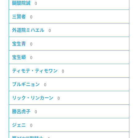
0
醐醍院誠
0
三賢者
0
外道院ミハエル
0
宝生青
0
宝生蟒
0
ティモテ・ティモワン
0
ブルギニョン
0
リック・リンカーン
0
勝呂虎子
0
ジェニ