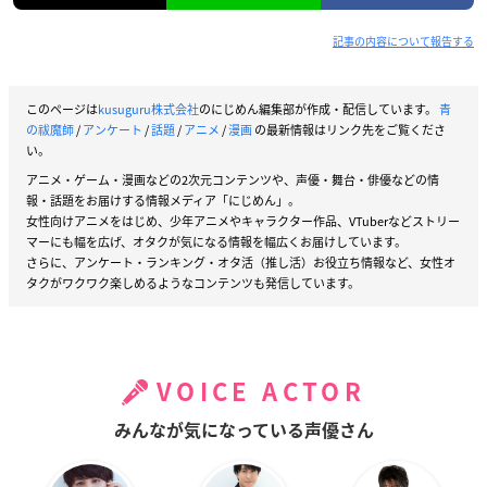
記事の内容について報告する
このページは
kusuguru株式会社
のにじめん編集部が作成・配信しています。
青
の祓魔師
/
アンケート
/
話題
/
アニメ
/
漫画
の最新情報はリンク先をご覧くださ
い。
アニメ・ゲーム・漫画などの2次元コンテンツや、声優・舞台・俳優などの情
報・話題をお届けする情報メディア「にじめん」。
女性向けアニメをはじめ、少年アニメやキャラクター作品、VTuberなどストリー
マーにも幅を広げ、オタクが気になる情報を幅広くお届けしています。
さらに、アンケート・ランキング・オタ活（推し活）お役立ち情報など、女性オ
タクがワクワク楽しめるようなコンテンツも発信しています。
VOICE ACTOR
みんなが気になっている声優さん