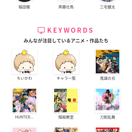
稲田徹
斉藤壮馬
三宅健太
KEYWORDS
みんなが注目しているアニメ・作品たち
ちいかわ
キャラ一覧
鬼滅の刃
HUNTER...
暗殺教室
刀剣乱舞