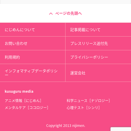
ページの先頭へ
にじめんについて
記事掲載について
お問い合わせ
プレスリリース送付先
利用規約
プライバシーポリシー
インフォマティブデータポリシ
運営会社
ー
kusuguru
media
アニメ情報［にじめん］
科学ニュース［ナゾロジー］
メンタルケア［ココロジー］
心理テスト［シンリ］
Copyright 2013 nijimen.