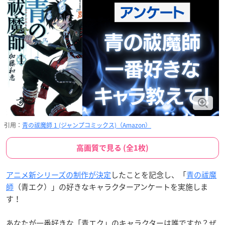
引用：
青の祓魔師 1 (ジャンプコミックス)（Amazon）
高画質で見る (全1枚)
アニメ新シリーズの制作が決定
したことを記念し、「
青の祓魔
師
（青エク）」の好きなキャラクターアンケートを実施しま
す！
あなたが一番好きな「青エク」のキャラクターは誰ですか？ぜ