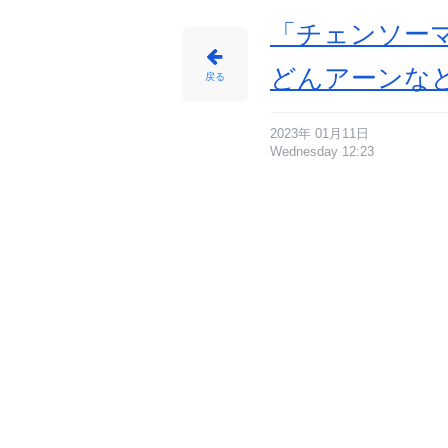
O
X
-
「チェンソー
ア
ニ
メ
情
どんアーンな
報
戻る
サ
イ
ト
に
じ
め
2023年 01月11日
ん
Wednesday 12:23