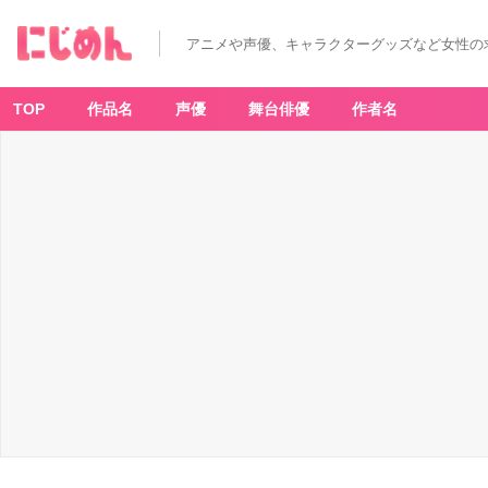
「チ
ェ
ン
アニメや声優、キャラクターグッズなど女性の
ソ
ー
マ
ン」
ち
TOP
作品名
声優
舞台俳優
作者名
ぇ
ん
そ
ー
ま
ん
ぶ
く
ぶ
ア
ニ
メ
イ
ト
フ
ェ
ア
ち
ぇ
ん
そ
ー
ま
ん
ぶ
く
ぶ
缶
バ
ッ
ジ
（全
6
種）
B