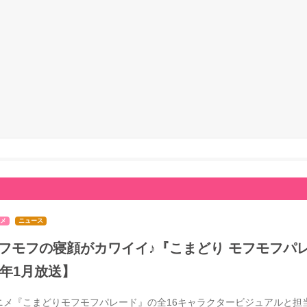
メ
ニュース
フモフの寝顔がカワイイ♪『こまどり モフモフパレ
7年1月放送】
ニメ『こまどりモフモフパレード』の全16キャラクタービジュアルと担当