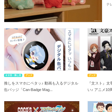
テ
オタ活・推し活
グッズ
グッズ
推しをスマホにペタッ♪ 動画も入るデジタル
『文スト』太
缶バッジ「Can-Badge Mag...
い♪ アニメ10