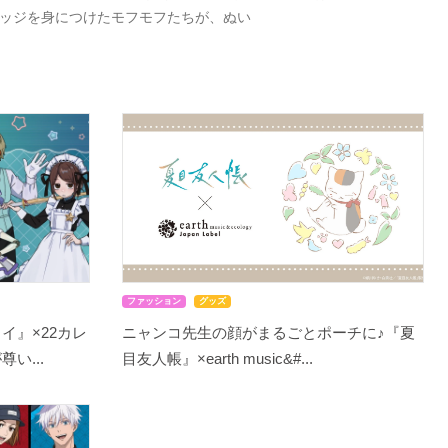
バッジを身につけたモフモフたちが、ぬい
ファッション
グッズ
イ』×22カレ
ニャンコ先生の顔がまるごとポーチに♪『夏
い...
目友人帳』×earth music&#...