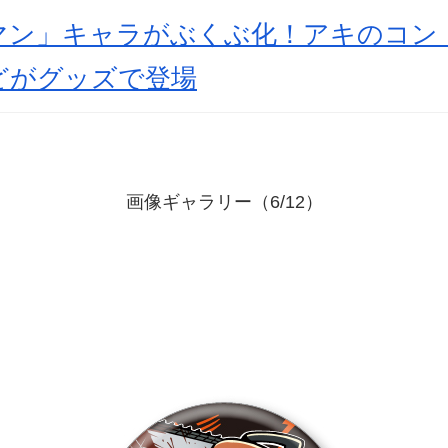
マン」キャラがぶくぶ化！アキのコン
どがグッズで登場
画像ギャラリー（6/12）