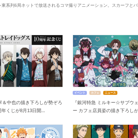
レ東系列6局ネットで放送されるコマ撮りアニメーション。スカーフと
イベント
カフェ
ニュース
宰＆中也の描き下ろしが勢ぞろ
『銀河特急 ミルキー☆サブウェ
周年くじが8月13日開...
ー カフェ店員姿の描き下ろしが尊