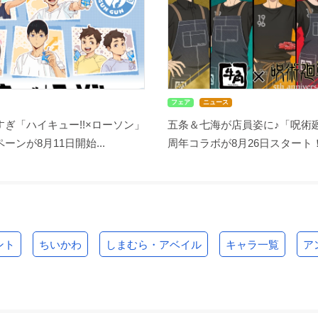
フェア
ニュース
ぎ「ハイキュー!!×ローソン」
五条＆七海が店員姿に♪「呪術廻
ーンが8月11日開始...
周年コラボが8月26日スタート！缶
ント
ちいかわ
しまむら・アベイル
キャラ一覧
ア