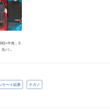
戦×牛角」5
バ...
ンケート結果
ナガノ