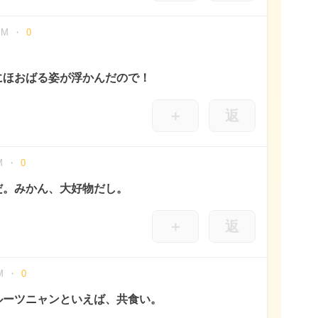
PM
0
にほおばる姿が浮かんだので！
＋
返
M
0
だ。みかん、大好物だし。
＋
返
M
0
ルーツニャンといえば、共食い。