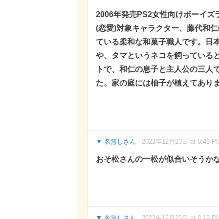
2006年発売PS2女性向けボー
(恋愛)対象キャラクター、藤代和仁
ている柔和な和菓子職人です。日
や、タマというネコを飼っている
トで、和仁の息子と主人公の三人
た。家の庭には柚子が植えてあり
名無しさん
2022年12月23日 at 6:46 P
おそ松さんの一松が似合いそうかな
名無しさん
2022年12月23日 at 8:19 P