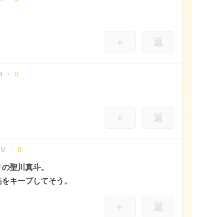
＋
返
M
0
＋
返
PM
0
リの聖川真斗。
筋をキープしてそう。
＋
返