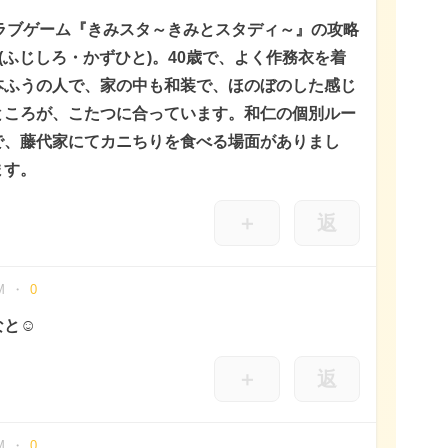
イズラブゲーム『きみスタ～きみとスタディ～』の攻略
(ふじしろ・かずひと)。40歳で、よく作務衣を着
本ふうの人で、家の中も和装で、ほのぼのした感じ
ところが、こたつに合っています。和仁の個別ルー
で、藤代家にてカニちりを食べる場面がありまし
ます。
＋
返
M
0
と☺️
＋
返
M
0